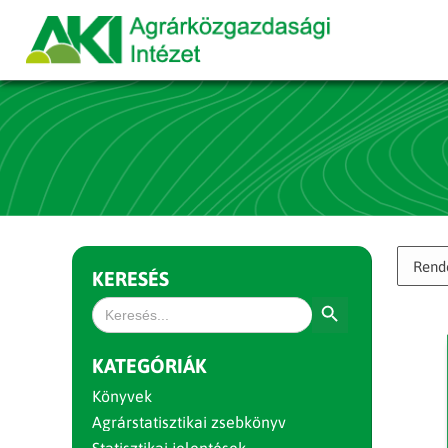
KERESÉS
Search Button
Search
for:
KATEGÓRIÁK
Könyvek
Agrárstatisztikai zsebkönyv