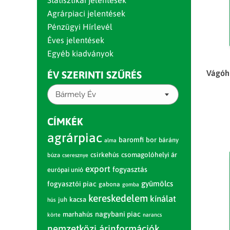
Statisztikai jelentések
Agrárpiaci jelentések
Pénzügyi Hírlevél
Éves jelentések
Egyéb kiadványok
Vágóhi
ÉV SZERINTI SZŰRÉS
Bármely Év
CÍMKÉK
agrárpiac
baromfi
bor
bárány
alma
csirkehús
csomagolóhelyi ár
búza
cseresznye
export
fogyasztás
európai unió
gyümölcs
fogyasztói piac
gabona
gomba
kereskedelem
kínálat
juh
kacsa
hús
nagybani piac
marhahús
körte
narancs
nemzetközi árinformációk