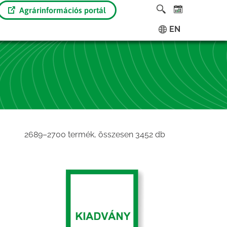
Agrárinformációs portál
EN
Sorted
2689–2700 termék, összesen 3452 db
by
latest