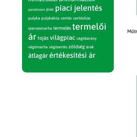
piaci jelentés
piac
paradicsom
pulyka
pulykahús
sertés
sertéshús
termelői
termelés
szarvasmarha
Műtr
ár
világpiac
tojás
vágóbárány
zöldség
vágómarha
vágósertés
árak
értékesítési ár
átlagár