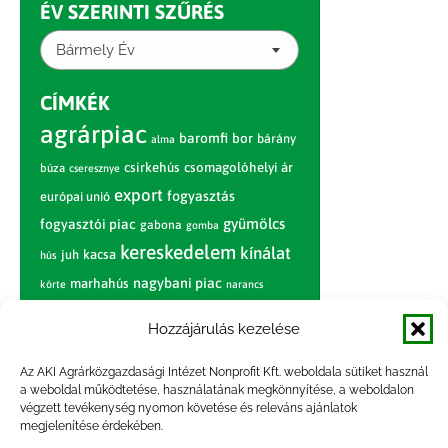
ÉV SZERINTI SZŰRÉS
Bármely Év
CÍMKÉK
agrárpiac
baromfi
bor
bárány
alma
csirkehús
csomagolóhelyi ár
búza
cseresznye
export
fogyasztás
európai unió
gyümölcs
fogyasztói piac
gabona
gomba
kereskedelem
kínálat
juh
kacsa
hús
nagybani piac
marhahús
körte
narancs
nemzetközi árinformációk
Hozzájárulás kezelése
piaci jelentés
piac
paradicsom
Az AKI Agrárközgazdasági Intézet Nonprofit Kft. weboldala sütiket használ
pulyka
pulykahús
sertés
sertéshús
a weboldal működtetése, használatának megkönnyítése, a weboldalon
termelői
termelés
szarvasmarha
végzett tevékenység nyomon követése és releváns ajánlatok
ár
megjelenítése érdekében.
világpiac
tojás
vágóbárány