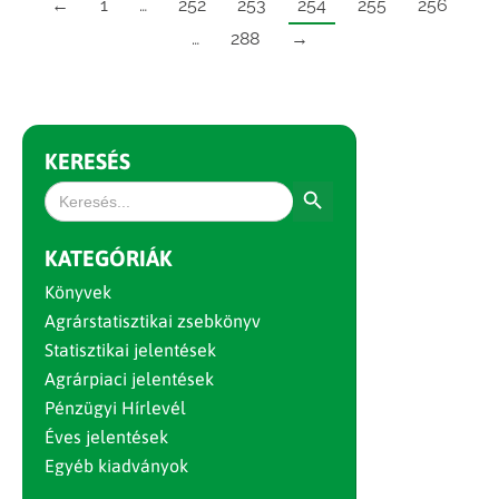
←
1
…
252
253
254
255
256
…
288
→
KERESÉS
Search Button
Search
for:
KATEGÓRIÁK
Könyvek
Agrárstatisztikai zsebkönyv
Statisztikai jelentések
Agrárpiaci jelentések
Pénzügyi Hírlevél
Éves jelentések
Egyéb kiadványok