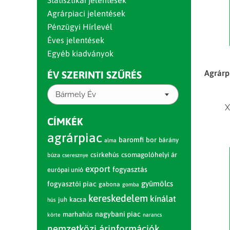
Statisztikai jelentések
Agrárpiaci jelentések
Pénzügyi Hírlevél
Éves jelentések
Egyéb kiadványok
Agrárpi
ÉV SZERINTI SZŰRÉS
Bármely Év
X
CÍMKÉK
agrárpiac
baromfi
bor
bárány
alma
csirkehús
csomagolóhelyi ár
búza
cseresznye
export
fogyasztás
európai unió
gyümölcs
fogyasztói piac
gabona
gomba
kereskedelem
kínálat
juh
kacsa
hús
nagybani piac
marhahús
körte
narancs
nemzetközi árinformációk