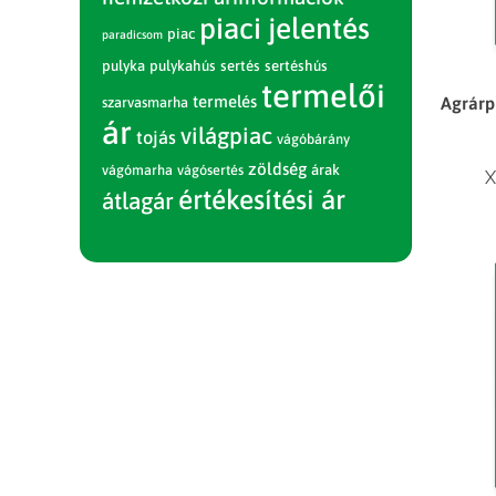
piaci jelentés
piac
paradicsom
pulyka
pulykahús
sertés
sertéshús
termelői
termelés
Agrárpi
szarvasmarha
ár
világpiac
tojás
vágóbárány
zöldség
vágómarha
vágósertés
árak
X
értékesítési ár
átlagár