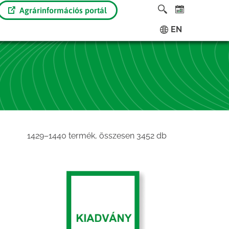
Agrárinformációs portál
EN
Sorted
1429–1440 termék, összesen 3452 db
by
latest