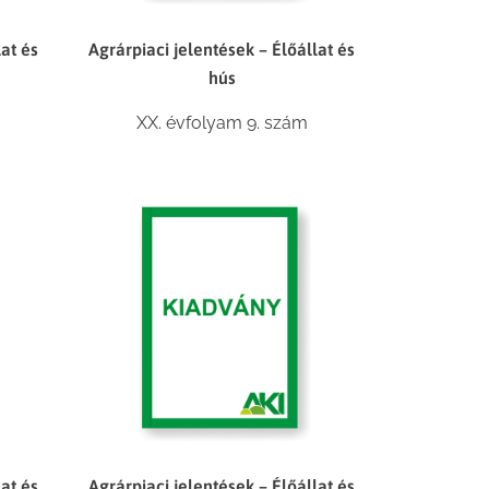
lat és
Agrárpiaci jelentések – Élőállat és
hús
XX. évfolyam 9. szám
lat és
Agrárpiaci jelentések – Élőállat és