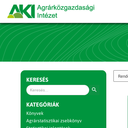
KERESÉS
Search Button
Search
for:
KATEGÓRIÁK
Könyvek
Agrárstatisztikai zsebkönyv