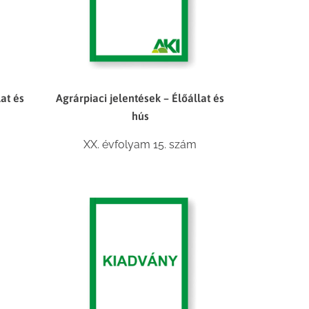
lat és
Agrárpiaci jelentések – Élőállat és
hús
XX. évfolyam 15. szám