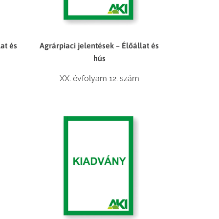
lat és
Agrárpiaci jelentések – Élőállat és
hús
XX. évfolyam 12. szám