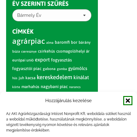
ÉV SZERINTI SZŰRÉS
Bármely Év
CÍMKÉK
agrárpiac
baromfi
bor
bárány
alma
csirkehús
csomagolóhelyi ár
búza
cseresznye
export
fogyasztás
európai unió
gyümölcs
fogyasztói piac
gabona
gomba
kereskedelem
kínálat
juh
kacsa
hús
nagybani piac
marhahús
körte
narancs
nemzetközi árinformációk
Hozzájárulás kezelése
piaci jelentés
piac
paradicsom
Az AKI Agrárközgazdasági Intézet Nonprofit Kft. weboldala sütiket használ
pulyka
pulykahús
sertés
sertéshús
a weboldal működtetése, használatának megkönnyítése, a weboldalon
termelői
termelés
szarvasmarha
végzett tevékenység nyomon követése és releváns ajánlatok
ár
megjelenítése érdekében.
világpiac
tojás
vágóbárány