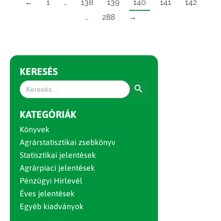
←
1
…
138
139
140
141
142
…
288
→
KERESÉS
Search Button
Search
for:
KATEGÓRIÁK
Könyvek
Agrárstatisztikai zsebkönyv
Statisztikai jelentések
Agrárpiaci jelentések
Pénzügyi Hírlevél
Éves jelentések
Egyéb kiadványok