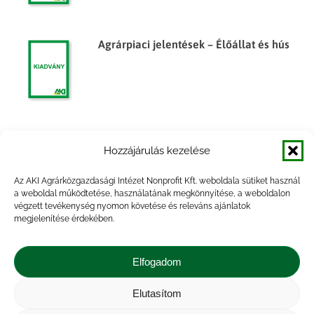
Agrárpiaci jelentések – Élőállat és hús
Agrárpiaci jelentések – Élőállat és hús
Hozzájárulás kezelése
Az AKI Agrárközgazdasági Intézet Nonprofit Kft. weboldala sütiket használ
a weboldal működtetése, használatának megkönnyítése, a weboldalon
végzett tevékenység nyomon követése és releváns ajánlatok
megjelenítése érdekében.
Egyes élelmiszeripari termékek
árumérlege, 2010. év
Elfogadom
Elutasítom