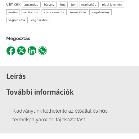
Címkék:
agrárpiac
bárány
hús
juh
marhahús
piaci jelentés
sertés
sertéshús
szarvasmarha
termelői ár
vágóbárány
vágómarha
vágósertés
Megosztás
Share
Share
Share
Share
on
on
on
on
Facebook
X
LinkedIn
WhatsApp
Leírás
További információk
Kiadványunk kéthetente az élőállat és hús
termékpályáról ad tájékoztatást.