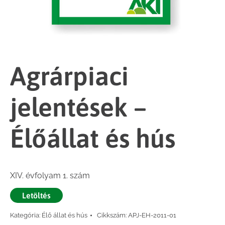
Agrárpiaci
jelentések –
Élőállat és hús
XIV. évfolyam 1. szám
Letöltés
Kategória:
Élő állat és hús
Cikkszám:
APJ-EH-2011-01