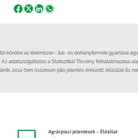
Share
Share
Share
Share
on
on
on
on
Facebook
X
LinkedIn
WhatsApp
tói körébe az élelmiszer-, ital- és dohánytermék gyártása ágaza
Az adatszolgáltatás a Statisztikai Törvény felhatalmazása ala
nik. 2012-ben összesen 580 jelentés érkezett, közülük 61 ne
Agrárpiaci jelentések – Élőállat