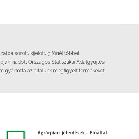
tba sorolt, kijelölt, 9 főnél többet
pján kiadott Országos Statisztikai Adatgyűjtési
m gyártotta az általunk megfigyelt termékeket,
Agrárpiaci jelentések – Élőállat