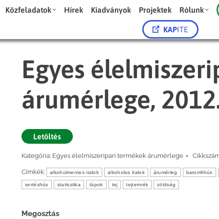
Közfeladatok
Hírek
Kiadványok
Projektek
Rólunk
KAP
ITE
Egyes élelmiszeri
árumérlege, 2012.
Letöltés
Kategória:
Egyes élelmiszeripari termékek árumérlege
Cikkszá
Címkék:
alkoholmentes italok
alkoholos italok
árumérleg
baromfihús
sertéshús
statisztika
tápok
tej
tejtermék
zöldség
Megosztás