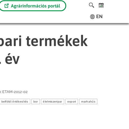
Agrárinformációs portál
EN
pari termékek
 év
m:
ETAM-2012-02
belföldi értékesítés
bor
élelmiszeripar
export
marhahús