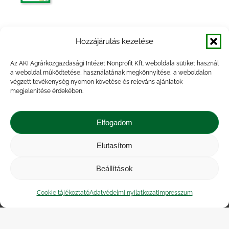
Egyes élelmiszeripari termékek
Hozzájárulás kezelése
árumérlege, 2011. I. félév
Az AKI Agrárközgazdasági Intézet Nonprofit Kft. weboldala sütiket használ
a weboldal működtetése, használatának megkönnyítése, a weboldalon
végzett tevékenység nyomon követése és releváns ajánlatok
megjelenítése érdekében.
Egyes élelmiszeripari termékek
árumérlege, 2014. év
Elfogadom
Elutasítom
Beállítások
Impresszum
|
Kapcsolat
|
Jogi nyilatkozat
|
Közérdekű adatok
|
Adatvédelmi nyilatkozat
|
Cookie tájékoztató
Adatvédelmi nyilatkozat
Impresszum
Akadálymentesítési nyilatkozat
|
Cookie
tájékoztató