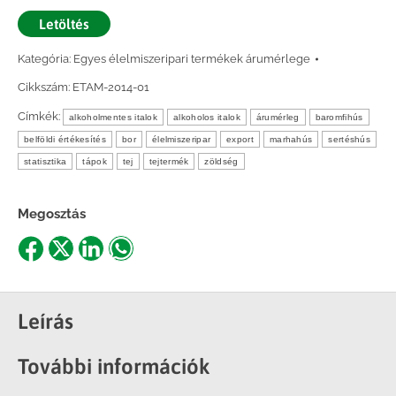
Letöltés
Kategória:
Egyes élelmiszeripari termékek árumérlege
Cikkszám:
ETAM-2014-01
Címkék:
alkoholmentes italok
alkoholos italok
árumérleg
baromfihús
belföldi értékesítés
bor
élelmiszeripar
export
marhahús
sertéshús
statisztika
tápok
tej
tejtermék
zöldség
Megosztás
Share
Share
Share
Share
on
on
on
on
Facebook
X
LinkedIn
WhatsApp
Leírás
További információk