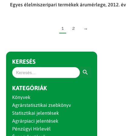
Egyes élelmiszeripari termékek árumérlege, 2012. év
1
2
→
KERESÉS
Search Button
Search
for:
KATEGÓRIÁK
Könyvek
Agrárstatisztikai zsebkönyv
Statisztikai jelentések
Agrárpiaci jelentések
Pénzügyi Hírlevél