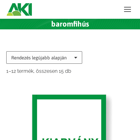
baromfihús
Sorted
1–12 termék, összesen 15 db
by
latest