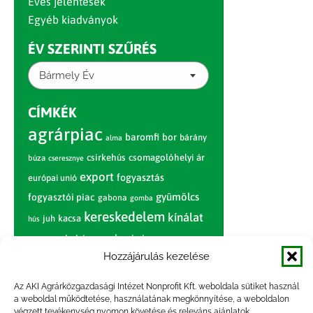
Éves jelentések
Egyéb kiadványok
ÉV SZERINTI SZŰRÉS
Bármely Év
CÍMKÉK
agrárpiac
baromfi
bor
bárány
alma
csirkehús
csomagolóhelyi ár
búza
cseresznye
export
fogyasztás
európai unió
gyümölcs
fogyasztói piac
gabona
gomba
kereskedelem
kínálat
juh
kacsa
hús
nagybani piac
marhahús
körte
narancs
nemzetközi árinformációk
Hozzájárulás kezelése
piaci jelentés
piac
paradicsom
Az AKI Agrárközgazdasági Intézet Nonprofit Kft. weboldala sütiket használ
a weboldal működtetése, használatának megkönnyítése, a weboldalon
pulyka
pulykahús
sertés
sertéshús
végzett tevékenység nyomon követése és releváns ajánlatok