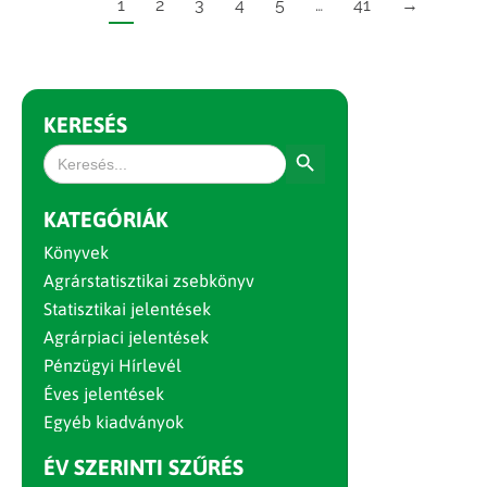
1
2
3
4
5
…
41
→
KERESÉS
Search Button
Search
for:
KATEGÓRIÁK
Könyvek
Agrárstatisztikai zsebkönyv
Statisztikai jelentések
Agrárpiaci jelentések
Pénzügyi Hírlevél
Éves jelentések
Egyéb kiadványok
ÉV SZERINTI SZŰRÉS