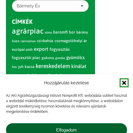
Bármely Év
CÍMKÉK
agrárpiac
baromfi
bor
bárány
alma
csirkehús
csomagolóhelyi ár
búza
cseresznye
export
fogyasztás
európai unió
gyümölcs
fogyasztói piac
gabona
gomba
kereskedelem
kínálat
juh
kacsa
hús
nagybani piac
marhahús
körte
narancs
nemzetközi árinformációk
Hozzájárulás kezelése
piaci jelentés
piac
paradicsom
Az AKI Agrárközgazdasági Intézet Nonprofit Kft. weboldala sütiket használ
a weboldal működtetése, használatának megkönnyítése, a weboldalon
pulyka
pulykahús
sertés
sertéshús
végzett tevékenység nyomon követése és releváns ajánlatok
termelői
termelés
megjelenítése érdekében.
szarvasmarha
ár
világpiac
tojás
vágóbárány
zöldség
Elfogadom
vágómarha
vágósertés
árak