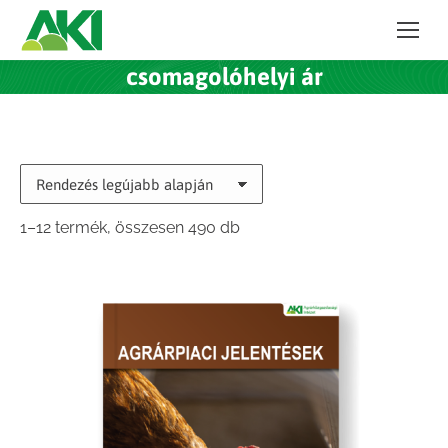
csomagolóhelyi ár
Sorted
1–12 termék, összesen 490 db
by
latest