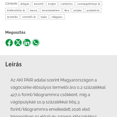
Címkék:
átlagár
baromfi
brojler
csirkehús
csomagolóhelyi ár
értékesítési ár
kacsa
kereskedelem
liba
pulyka
pulykahús
termelés
termelői ár
tojás
világpiac
Megosztás
Share
Share
Share
Share
on
on
on
on
Facebook
X
LinkedIn
WhatsApp
Leírás
Az AKI PÁIR adatai szerint Magyarországon a
vágócsirke élősúlyos termelői ára 0,2 százalékkal
427,0 forint/kilogrammra csökkent, míg a
vágópulykáé 10,9 százalékkal 665,3
forint/kilogrammra emelkedett 2026 első
hónapjában az előző év azonos időszakához