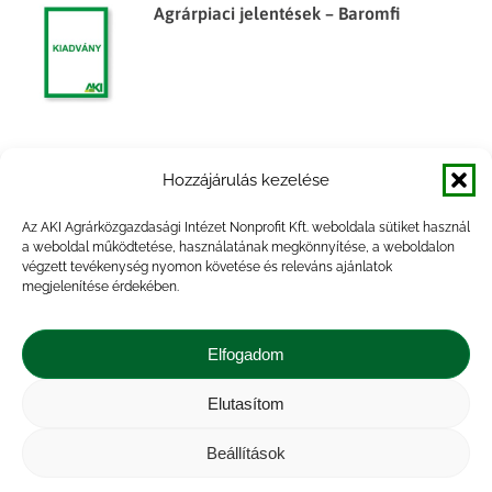
Agrárpiaci jelentések – Baromfi
Agrárpiaci jelentések – Baromfi
Hozzájárulás kezelése
Az AKI Agrárközgazdasági Intézet Nonprofit Kft. weboldala sütiket használ
a weboldal működtetése, használatának megkönnyítése, a weboldalon
végzett tevékenység nyomon követése és releváns ajánlatok
megjelenítése érdekében.
Agrárpiaci jelentések – Baromfi
Elfogadom
Elutasítom
Beállítások
Impresszum
|
Kapcsolat
|
Jogi nyilatkozat
|