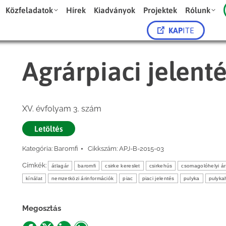
Közfeladatok
Hírek
Kiadványok
Projektek
Rólunk
KAP
ITE
Agrárpiaci jelent
XV. évfolyam 3. szám
Letöltés
Kategória:
Baromfi
Cikkszám:
APJ-B-2015-03
Címkék:
átlagár
baromfi
csirke kereslet
csirkehús
csomagolóhelyi ár
kínálat
nemzetközi árinformációk
piac
piaci jelentés
pulyka
pulyka
Megosztás