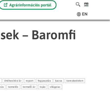
Agrárinformációs portál
EN
ések – Baromfi
értékesítési ár
export
fogyasztás
kacsa
kereskedelem
hús
termelés
termelői ár
tojás
világpiac