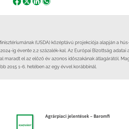
Share
Share
Share
Share
on
on
on
on
Facebook
X
LinkedIn
WhatsApp
nisztériumának (USDA) középtávú projekciója alapján a hús-
24-ig évente 2,2 százalék-kal. Az Európai Bizottság adatai 
kkal maradt el az előző év azonos időszakának átlagárától. M
yabb 2015 1-6. hetében az egy évvel korábbinál.
Agrárpiaci jelentések – Baromfi