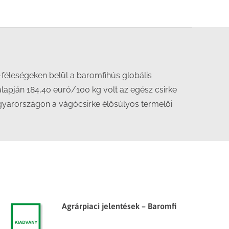
féleségeken belül a baromfihús globális
alapján 184,40 euró/100 kg volt az egész csirke
agyarországon a vágócsirke élősúlyos termelői
Agrárpiaci jelentések – Baromfi