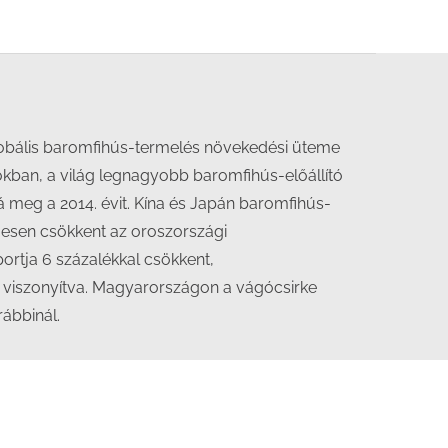
lobális baromfihús-termelés növekedési üteme
mokban, a világ legnagyobb baromfihús-előállító
á meg a 2014. évit. Kína és Japán baromfihús-
eljesen csökkent az oroszországi
rtja 6 százalékkal csökkent,
 viszonyítva. Magyarországon a vágócsirke
rábbinál.