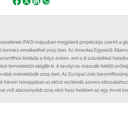
Share
Share
Share
Share
on
on
on
on
Facebook
X
LinkedIn
WhatsApp
zetének (FAO) májusban megjelent projekciója szerint a g
illió tonnára emelkedhet 2015-ben. Az Amerikai Egyesült Álla
aromfihús kínálata a folyó évben, ami 0,8 százalékkal haladn
lső termelésből elégítik ki. A tavalyi év második felétől erőt
ovább mérséklődik 2015-ben. Az Európai Unió baromfihúsimpo
első három hónapjában az előző esztendő azonos időszakához
kkal volt alacsonyabb 2015 első húsz hetében az egy évvel ko