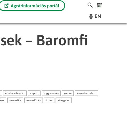
Agrárinformációs portál
EN
ések – Baromfi
értékesítési ár
export
fogyasztás
kacsa
kereskedelem
hús
termelés
termelői ár
tojás
világpiac