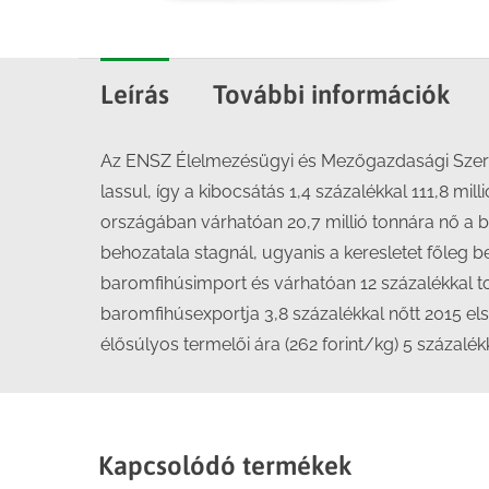
Leírás
További információk
Az ENSZ Élelmezésügyi és Mezőgazdasági Szerve
lassul, így a kibocsátás 1,4 százalékkal 111,8 m
országában várhatóan 20,7 millió tonnára nő a b
behozatala stagnál, ugyanis a keresletet főleg be
baromfihúsimport és várhatóan 12 százalékkal t
baromfihúsexportja 3,8 százalékkal nőtt 2015 
élősúlyos termelői ára (262 forint/kg) 5 százalé
Kapcsolódó termékek