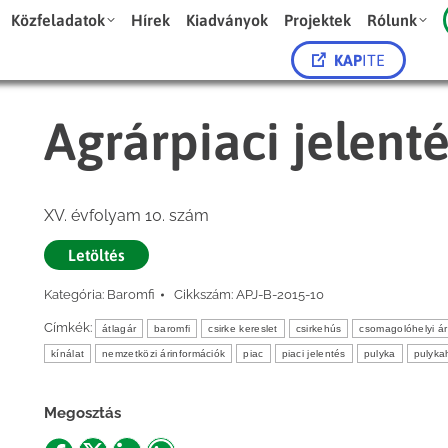
Közfeladatok
Hírek
Kiadványok
Projektek
Rólunk
KAP
ITE
Agrárpiaci jelent
XV. évfolyam 10. szám
Letöltés
Kategória:
Baromfi
Cikkszám:
APJ-B-2015-10
Címkék:
átlagár
baromfi
csirke kereslet
csirkehús
csomagolóhelyi ár
kínálat
nemzetközi árinformációk
piac
piaci jelentés
pulyka
pulyka
Megosztás