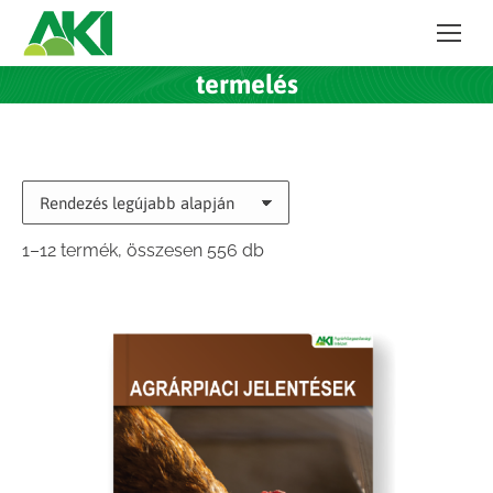
termelés
Sorted
1–12 termék, összesen 556 db
by
latest