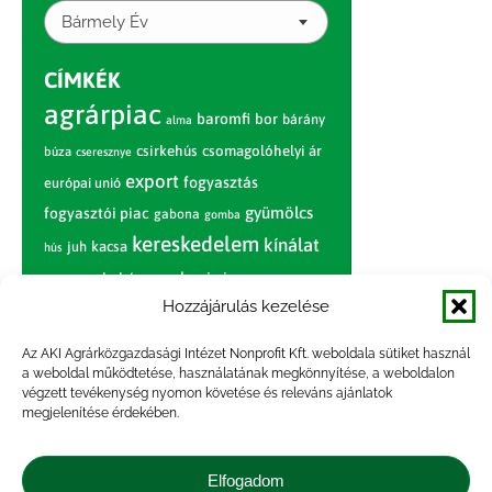
Bármely Év
CÍMKÉK
agrárpiac
baromfi
bor
bárány
alma
csirkehús
csomagolóhelyi ár
búza
cseresznye
export
fogyasztás
európai unió
gyümölcs
fogyasztói piac
gabona
gomba
kereskedelem
kínálat
juh
kacsa
hús
nagybani piac
marhahús
körte
narancs
nemzetközi árinformációk
Hozzájárulás kezelése
piaci jelentés
piac
paradicsom
Az AKI Agrárközgazdasági Intézet Nonprofit Kft. weboldala sütiket használ
a weboldal működtetése, használatának megkönnyítése, a weboldalon
pulyka
pulykahús
sertés
sertéshús
végzett tevékenység nyomon követése és releváns ajánlatok
termelői
termelés
megjelenítése érdekében.
szarvasmarha
ár
világpiac
tojás
vágóbárány
zöldség
Elfogadom
vágómarha
vágósertés
árak