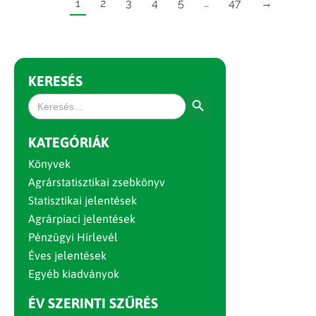
1
2
3
4
5
…
47
→
KERESÉS
Search Button
Search
for:
KATEGÓRIÁK
Könyvek
Agrárstatisztikai zsebkönyv
Statisztikai jelentések
Agrárpiaci jelentések
Pénzügyi Hírlevél
Éves jelentések
Egyéb kiadványok
ÉV SZERINTI SZŰRÉS