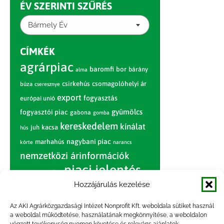
ÉV SZERINTI SZŰRÉS
Bármely Év
CÍMKÉK
agrárpiac
baromfi
bor
bárány
alma
csirkehús
csomagolóhelyi ár
búza
cseresznye
export
fogyasztás
európai unió
gyümölcs
fogyasztói piac
gabona
gomba
kereskedelem
kínálat
juh
kacsa
hús
nagybani piac
marhahús
körte
narancs
nemzetközi árinformációk
piaci jelentés
piac
paradicsom
Hozzájárulás kezelése
pulyka
pulykahús
sertés
sertéshús
termelői
termelés
szarvasmarha
Az AKI Agrárközgazdasági Intézet Nonprofit Kft. weboldala sütiket használ
ár
a weboldal működtetése, használatának megkönnyítése, a weboldalon
világpiac
tojás
vágóbárány