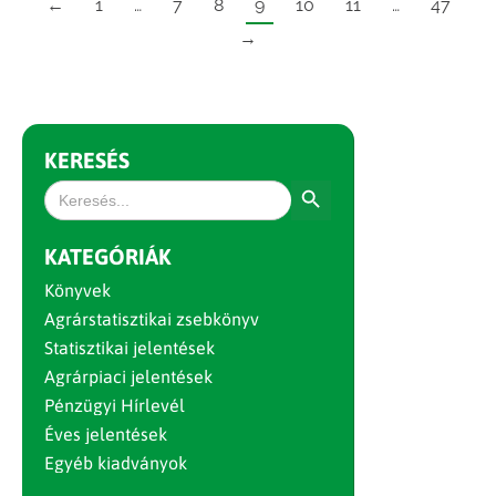
←
1
…
7
8
9
10
11
…
47
→
KERESÉS
Search Button
Search
for:
KATEGÓRIÁK
Könyvek
Agrárstatisztikai zsebkönyv
Statisztikai jelentések
Agrárpiaci jelentések
Pénzügyi Hírlevél
Éves jelentések
Egyéb kiadványok