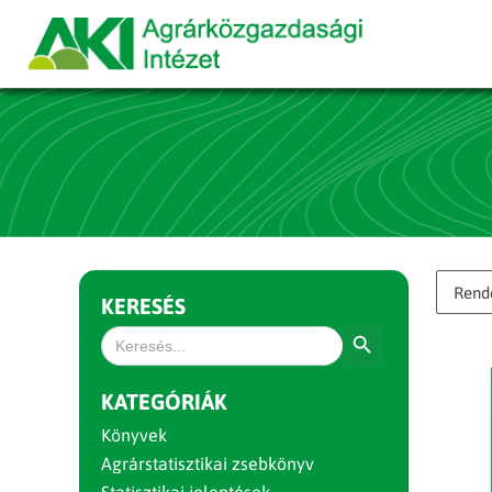
KERESÉS
Search Button
Search
for:
KATEGÓRIÁK
Könyvek
Agrárstatisztikai zsebkönyv