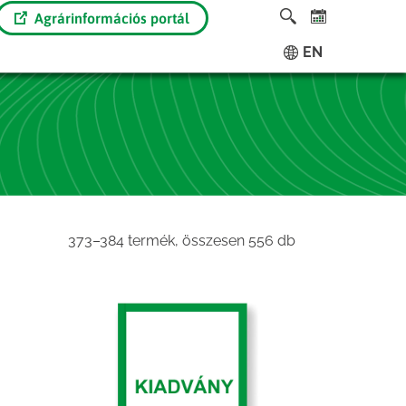
Agrárinformációs portál
EN
Sorted
373–384 termék, összesen 556 db
by
latest