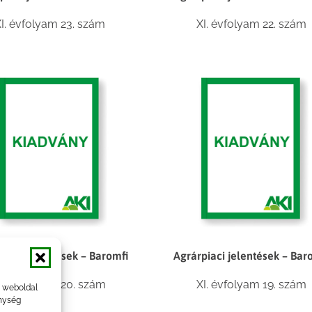
I. évfolyam 23. szám
XI. évfolyam 22. szám
piaci jelentések – Baromfi
Agrárpiaci jelentések – Bar
I. évfolyam 20. szám
XI. évfolyam 19. szám
a weboldal
nység