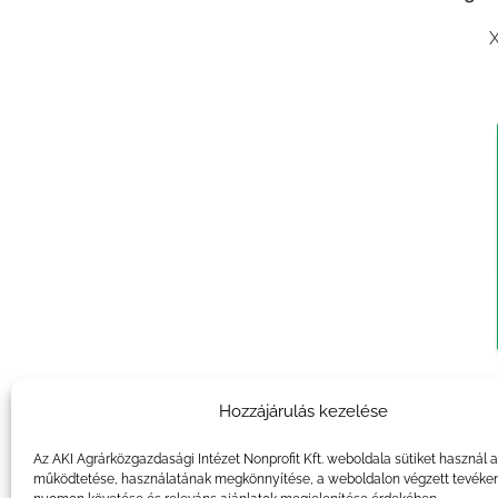
X
Agrár
Hozzájárulás kezelése
X
Az AKI Agrárközgazdasági Intézet Nonprofit Kft. weboldala sütiket használ 
működtetése, használatának megkönnyítése, a weboldalon végzett tevéke