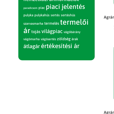
piaci jelentés
piac
paradicsom
pulyka
pulykahús
sertés
sertéshús
Agrár
termelői
termelés
szarvasmarha
ár
világpiac
tojás
vágóbárány
zöldség
vágómarha
vágósertés
árak
értékesítési ár
átlagár
Agrár