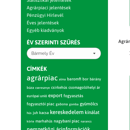
Statisztikai jelentések
Agrárpiaci jelentések
Pénzügyi Hírlevél
Éves jelentések
Egyéb kiadványok
Agrár
ÉV SZERINTI SZŰRÉS
Bármely Év
CÍMKÉK
agrárpiac
baromfi
bor
bárány
alma
csirkehús
csomagolóhelyi ár
búza
cseresznye
export
fogyasztás
európai unió
gyümölcs
fogyasztói piac
gabona
gomba
kereskedelem
kínálat
juh
kacsa
hús
nagybani piac
marhahús
körte
narancs
nemzetközi árinformációk