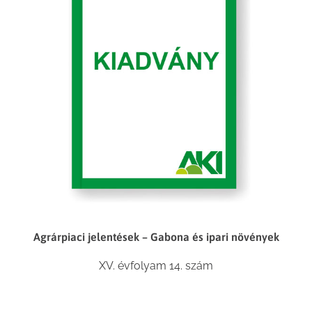
Agrárpiaci jelentések – Gabona és ipari növények
XV. évfolyam 14. szám