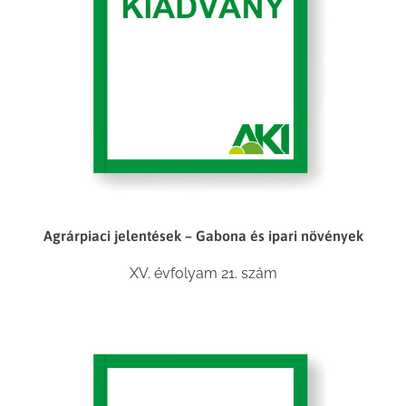
Agrárpiaci jelentések – Gabona és ipari növények
XV. évfolyam 21. szám