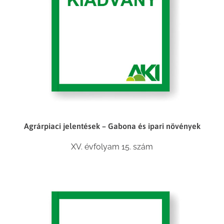
Agrárpiaci jelentések – Gabona és ipari növények
XV. évfolyam 15. szám