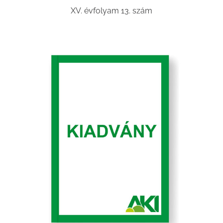
XV. évfolyam 13. szám