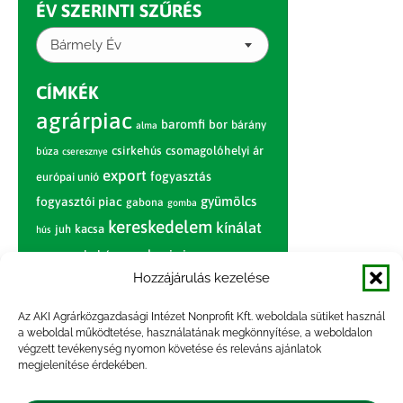
ÉV SZERINTI SZŰRÉS
Bármely Év
CÍMKÉK
agrárpiac
baromfi
bor
bárány
alma
csirkehús
csomagolóhelyi ár
búza
cseresznye
export
fogyasztás
európai unió
gyümölcs
fogyasztói piac
gabona
gomba
kereskedelem
kínálat
juh
kacsa
hús
nagybani piac
marhahús
körte
narancs
nemzetközi árinformációk
Hozzájárulás kezelése
piaci jelentés
piac
paradicsom
Az AKI Agrárközgazdasági Intézet Nonprofit Kft. weboldala sütiket használ
a weboldal működtetése, használatának megkönnyítése, a weboldalon
pulyka
pulykahús
sertés
sertéshús
végzett tevékenység nyomon követése és releváns ajánlatok
termelői
termelés
megjelenítése érdekében.
szarvasmarha
ár
világpiac
tojás
vágóbárány