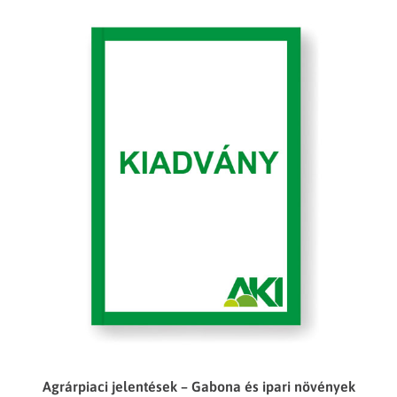
Agrárpiaci jelentések – Gabona és ipari növények