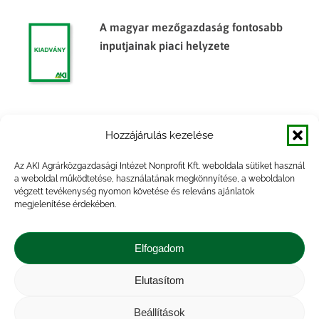
A magyar mezőgazdaság fontosabb
inputjainak piaci helyzete
Agrárpiaci jelentések – Baromfi
Hozzájárulás kezelése
Az AKI Agrárközgazdasági Intézet Nonprofit Kft. weboldala sütiket használ
a weboldal működtetése, használatának megkönnyítése, a weboldalon
végzett tevékenység nyomon követése és releváns ajánlatok
megjelenítése érdekében.
Agrárpiaci jelentések – Baromfi
Elfogadom
Elutasítom
Beállítások