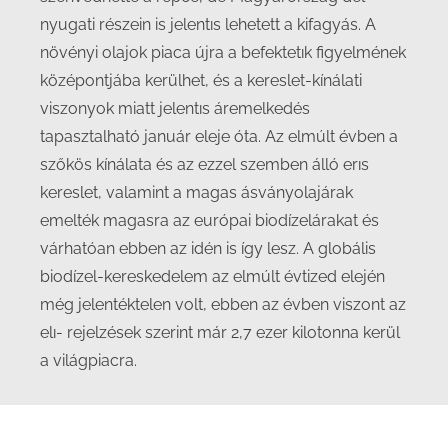
nyugati részein is jelentıs lehetett a kifagyás. A
növényi olajok piaca újra a befektetık figyelmének
középontjába kerülhet, és a kereslet-kínálati
viszonyok miatt jelentıs áremelkedés
tapasztalható január eleje óta. Az elmúlt évben a
szőkös kínálata és az ezzel szemben álló erıs
kereslet, valamint a magas ásványolajárak
emelték magasra az európai biodízelárakat és
várhatóan ebben az idén is így lesz. A globális
biodízel-kereskedelem az elmúlt évtized elején
még jelentéktelen volt, ebben az évben viszont az
elı- rejelzések szerint már 2,7 ezer kilotonna kerül
a világpiacra.