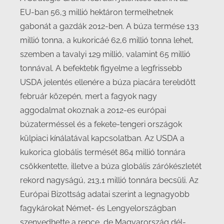
EU-ban 56,3 millió hektáron termelhetnek
gabonát a gazdák 2012-ben. A búza termése 133
millió tonna, a kukoricáé 62,6 millió tonna lehet,
szemben a tavalyi 129 millió, valamint 65 millió
tonnával. A befektetık figyelme a legfrissebb
USDA jelentés ellenére a búza piacára terelıdött
február közepén, mert a fagyok nagy
aggodalmat okoznak a 2012-es európai
búzaterméssel és a fekete-tengeri országok
külpiaci kínálatával kapcsolatban. Az USDA a
kukorica globális termését 864 millió tonnára
csökkentette, illetve a búza globális zárókészletét
rekord nagyságú, 213,1 millió tonnára becsüli. Az
Európai Bizottság adatai szerint a legnagyobb
fagykárokat Német- és Lengyelországban
szenvedhette a repce, de Magyarország dél-