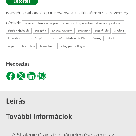
Letöltés
Kategória:
Gabona és ipari növények
Cikkszám:
APJ-GIN-2012-03
Címkék:
bioüzem. búza európai unió export fogyasztás gabona import ipari
értékesítési ár
jelentés
kereskedelem
kereslet
kikötői ár
kínálat
kukorica
napraforgó
nemzetközi árinformációk
növény
piaci
repce
termelés
termelői ár
világpiac átlagár
Megosztás
Share
Share
Share
Share
on
on
on
on
Facebook
X
LinkedIn
WhatsApp
Leírás
További információk
A Strategie Grains februári jelentése szerint az