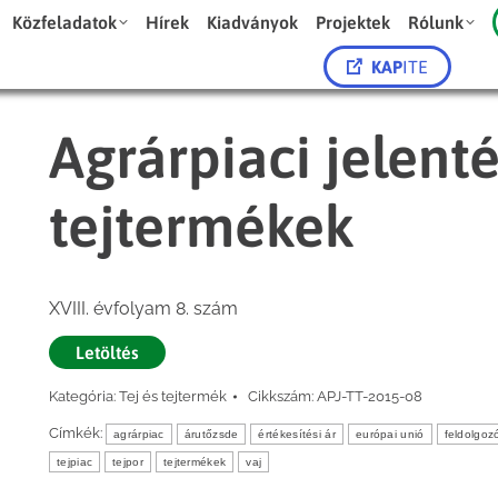
Közfeladatok
Hírek
Kiadványok
Projektek
Rólunk
KAP
ITE
Agrárpiaci jelenté
tejtermékek
XVIII. évfolyam 8. szám
Letöltés
Kategória:
Tej és tejtermék
Cikkszám:
APJ-TT-2015-08
Címkék:
agrárpiac
árutőzsde
értékesítési ár
európai unió
feldolgozó
tejpiac
tejpor
tejtermékek
vaj