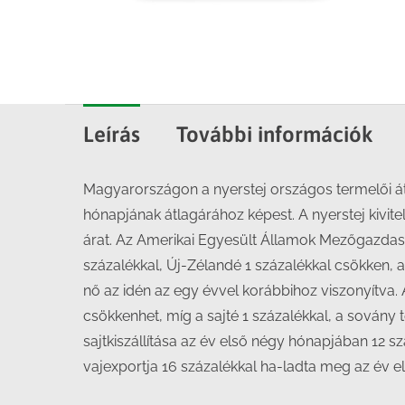
Leírás
További információk
Magyarországon a nyerstej országos termelői átl
hónapjának átlagárához képest. A nyerstej kiviteli
árat. Az Amerikai Egyesült Államok Mezőgazdaság
százalékkal, Új-Zélandé 1 százalékkal csökken, a
nő az idén az egy évvel korábbihoz viszonyítva. A 
csökkenhet, míg a sajté 1 százalékkal, a sovány 
sajtkiszállítása az év első négy hónapjában 12 s
vajexportja 16 százalékkal ha-ladta meg az év e