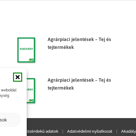
Agrárpiaci jelentések – Tej és
tejtermékek
Agrárpiaci jelentések – Tej és
tejtermékek
a weboldal
nység
ások
ilatkozat
|
Közérdekű adatok
|
Adatvédelmi nyilatkozat
|
Akadály