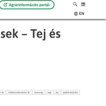
Agrárinformációs portál
EN
sek – Tej és
i ár
külkereskedelmi ár
nyerstej
sajt
tej
tejfelvásárlás