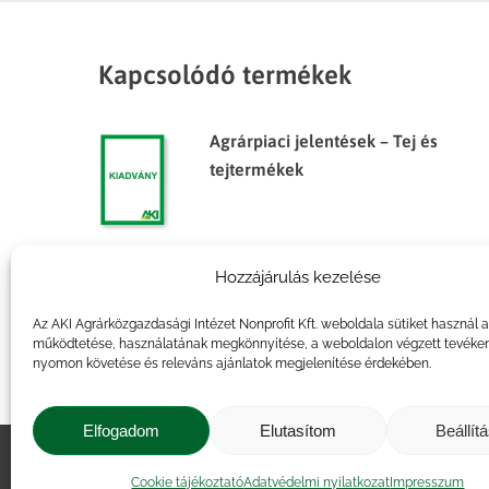
Kapcsolódó termékek
Agrárpiaci jelentések – Tej és
tejtermékek
Hozzájárulás kezelése
Agrárpiaci jelentések – Tej és
tejtermékek
Az AKI Agrárközgazdasági Intézet Nonprofit Kft. weboldala sütiket használ 
működtetése, használatának megkönnyítése, a weboldalon végzett tevéke
nyomon követése és releváns ajánlatok megjelenítése érdekében.
Elfogadom
Elutasítom
Beállít
Impresszum
|
Kapcsolat
|
Jogi ny
Cookie tájékoztató
Adatvédelmi nyilatkozat
Impresszum