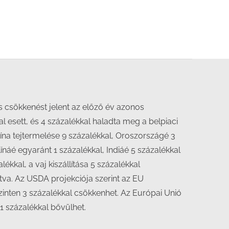
s csökkenést jelent az előző év azonos
al esett, és 4 százalékkal haladta meg a belpiaci
ína tejtermelése 9 százalékkal, Oroszországé 3
náé egyaránt 1 százalékkal, Indiáé 5 százalékkal
ékkal, a vaj kiszállítása 5 százalékkal
ítva. Az USDA projekciója szerint az EU
szinten 3 százalékkal csökkenhet. Az Európai Unió
1 százalékkal bővülhet.