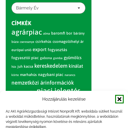
Bármely Év
CÍMKÉK
agrárpiac
baromfi
bor
bárány
alma
csirkehús
csomagolóhelyi ár
búza
cseresznye
export
fogyasztás
európai unió
gyümölcs
fogyasztói piac
gabona
gomba
kereskedelem
kínálat
juh
kacsa
hús
nagybani piac
marhahús
körte
narancs
nemzetközi árinformációk
piaci jelentés
piac
paradicsom
Hozzájárulás kezelése
pulyka
pulykahús
sertés
sertéshús
termelői
termelés
szarvasmarha
Az AKI Agrárközgazdasági Intézet Nonprofit Kft. weboldala sütiket használ
ár
a weboldal működtetése, használatának megkönnyítése, a weboldalon
világpiac
tojás
vágóbárány
végzett tevékenység nyomon követése és releváns ajánlatok
zöldség
megjelenítése érdekében.
vágómarha
vágósertés
árak