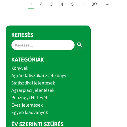
1
2
3
4
5
…
30
→
KERESÉS
Search Button
Search
for:
KATEGÓRIÁK
Könyvek
Agrárstatisztikai zsebkönyv
Statisztikai jelentések
Agrárpiaci jelentések
Pénzügyi Hírlevél
Éves jelentések
Egyéb kiadványok
ÉV SZERINTI SZŰRÉS