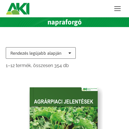
napraforgó
Sorted
1–12 termék, összesen 354 db
by
latest