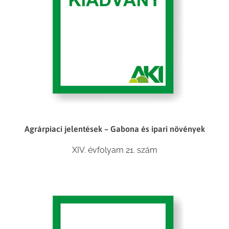
Agrárpiaci jelentések – Gabona és ipari növények
XIV. évfolyam 21. szám