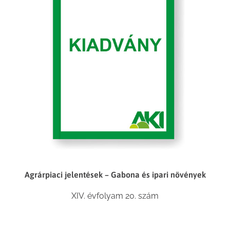
Agrárpiaci jelentések – Gabona és ipari növények
XIV. évfolyam 20. szám