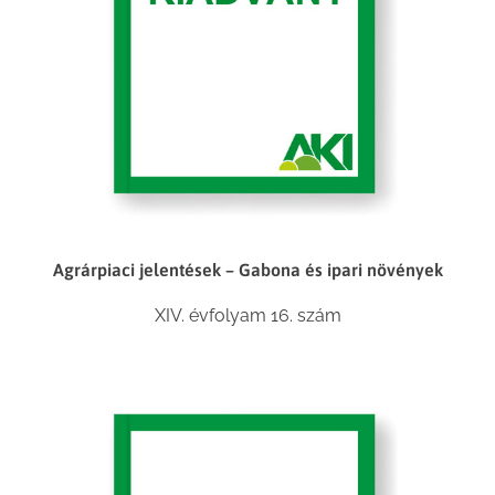
Agrárpiaci jelentések – Gabona és ipari növények
XIV. évfolyam 16. szám