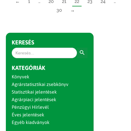
←
1
…
20
21
22
23
24
…
30
→
KERESÉS
Search Button
Search
for:
KATEGÓRIÁK
Könyvek
Agrárstatisztikai zsebkönyv
Statisztikai jelentések
Agrárpiaci jelentések
Pénzügyi Hírlevél
Éves jelentések
Egyéb kiadványok