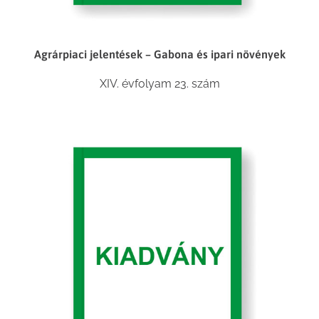
Agrárpiaci jelentések – Gabona és ipari növények
XIV. évfolyam 23. szám