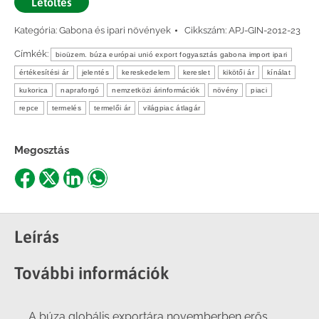
Letöltés
Kategória:
Gabona és ipari növények
Cikkszám:
APJ-GIN-2012-23
Címkék:
bioüzem. búza európai unió export fogyasztás gabona import ipari
értékesítési ár
jelentés
kereskedelem
kereslet
kikötői ár
kínálat
kukorica
napraforgó
nemzetközi árinformációk
növény
piaci
repce
termelés
termelői ár
világpiac átlagár
Megosztás
Share
Share
Share
Share
on
on
on
on
Facebook
X
LinkedIn
WhatsApp
Leírás
További információk
A búza globális exportára novemberben erős