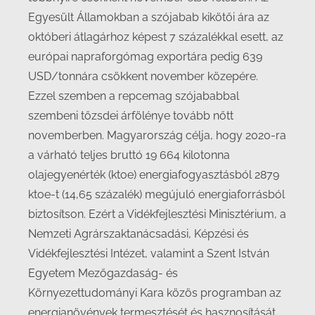
Egyesült Államokban a szójabab kikötői ára az
októberi átlagárhoz képest 7 százalékkal esett, az
európai napraforgómag exportára pedig 639
USD/tonnára csökkent november közepére.
Ezzel szemben a repcemag szójababbal
szembeni tőzsdei árfölénye tovább nőtt
novemberben. Magyarország célja, hogy 2020-ra
a várható teljes bruttó 19 664 kilotonna
olajegyenérték (ktoe) energiafogyasztásból 2879
ktoe-t (14,65 százalék) megújuló energiaforrásból
biztosítson. Ezért a Vidékfejlesztési Minisztérium, a
Nemzeti Agrárszaktanácsadási, Képzési és
Vidékfejlesztési Intézet, valamint a Szent István
Egyetem Mezőgazdaság- és
Környezettudományi Kara közös programban az
energianövények termesztését és hasznosítását