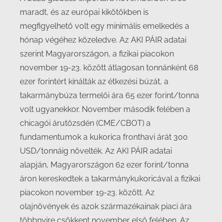
maradt, és az európai kikötőkben is
megfigyelhető volt egy minimális emelkedés a
hónap végéhez közeledve. Az AKI PÁIR adatai
szerint Magyarországon, a fizikai piacokon
november 19-23. között átlagosan tonnánként 68
ezer forintért kínálták az étkezési búzát, a
takarmánybúza termelői ára 65 ezer forint/tonna
volt ugyanekkor. November második felében a
chicagói árutőzsdén (CME/CBOT) a
fundamentumok a kukorica fronthavi árát 300
USD/tonnáig növelték. Az AKI PÁIR adatai
alapján, Magyarországon 62 ezer forint/tonna
áron kereskedtek a takarmánykukoricával a fizikai
piacokon november 19-23. között. Az
olajnövények és azok származékainak piaci ára
többnyire csökkent november első felében. Az