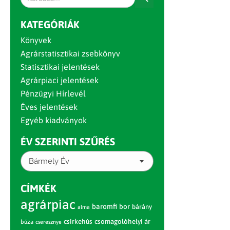
for:
KATEGÓRIÁK
Könyvek
Agrárstatisztikai zsebkönyv
Statisztikai jelentések
Agrárpiaci jelentések
Pénzügyi Hírlevél
Éves jelentések
Egyéb kiadványok
ÉV SZERINTI SZŰRÉS
Bármely Év
CÍMKÉK
agrárpiac
baromfi
bor
bárány
alma
csirkehús
csomagolóhelyi ár
búza
cseresznye