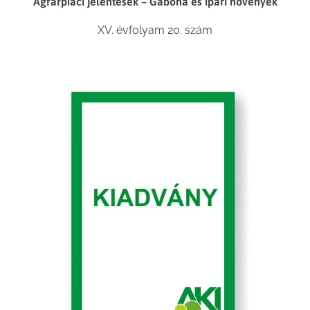
Agrárpiaci jelentések – Gabona és ipari növények
XV. évfolyam 20. szám