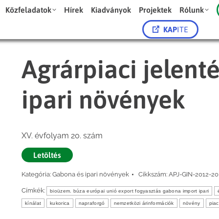
Közfeladatok
Hírek
Kiadványok
Projektek
Rólunk
KAP
ITE
Agrárpiaci jelent
ipari növények
XV. évfolyam 20. szám
Letöltés
Kategória:
Gabona és ipari növények
Cikkszám:
APJ-GIN-2012-20
Címkék:
bioüzem. búza európai unió export fogyasztás gabona import ipari
kínálat
kukorica
napraforgó
nemzetközi árinformációk
növény
piac