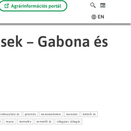
Agrárinformációs portál
EN
ések – Gabona és
értékesítési ár
jelentés
kereskedelem
kereslet
kikötői ár
i
repce
termelés
termelői ár
világpiac átlagár