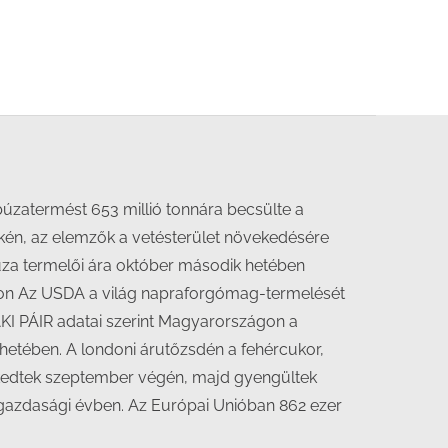
búzatermést 653 millió tonnára becsülte a
tekén, az elemzők a vetésterület növekedésére
búza termelői ára október második hetében
cokon Az USDA a világ napraforgómag-termelését
 AKI PÁIR adatai szerint Magyarországon a
hetében. A londoni árutőzsdén a fehércukor,
elkedtek szeptember végén, majd gyengültek
3. gazdasági évben. Az Európai Unióban 862 ezer