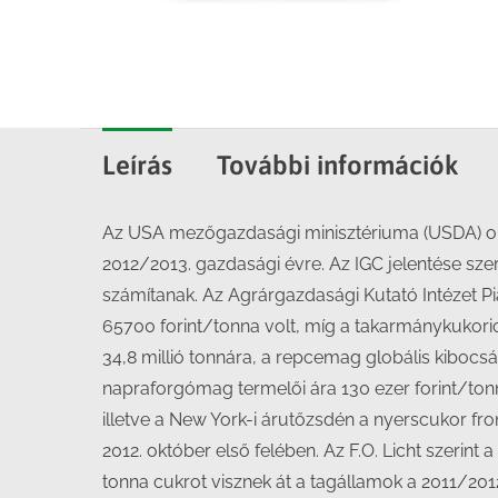
Leírás
További információk
Az USA mezőgazdasági minisztériuma (USDA) októ
2012/2013. gazdasági évre. Az IGC jelentése szer
számítanak. Az Agrárgazdasági Kutató Intézet Pi
65700 forint/tonna volt, míg a takarmánykukori
34,8 millió tonnára, a repcemag globális kibocsá
napraforgómag termelői ára 130 ezer forint/ton
illetve a New York-i árutőzsdén a nyerscukor f
2012. október első felében. Az F.O. Licht szerin
tonna cukrot visznek át a tagállamok a 2011/201