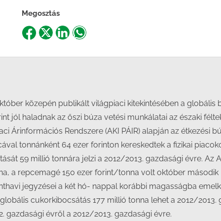
Megosztás
Share
Share
Share
Share
on
on
on
on
Facebook
X
LinkedIn
WhatsApp
ber közepén publikált világpiaci kitekintésében a globális 
int jól haladnak az őszi búza vetési munkálatai az északi fél
aci Árinformációs Rendszere (AKI PÁIR) alapján az étkezési 
cával tonnánként 64 ezer forinton kereskedtek a fizikai pia
tását 59 millió tonnára jelzi a 2012/2013. gazdasági évre. Az
na, a repcemagé 150 ezer forint/tonna volt október második 
ronthavi jegyzései a két hó- nappal korábbi magasságba em
t a globális cukorkibocsátás 177 millió tonna lehet a 2012/201
2. gazdasági évről a 2012/2013. gazdasági évre.