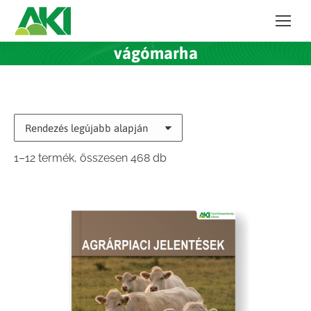
vágómarha
Sorted
1–12 termék, összesen 468 db
by
latest