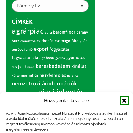
Bármely Év
CÍMKÉK
agrárpiac
baromfi
bor
bárány
alma
csirkehús
csomagolóhelyi ár
búza
cseresznye
export
fogyasztás
európai unió
gyümölcs
fogyasztói piac
gabona
gomba
kereskedelem
kínálat
juh
kacsa
hús
nagybani piac
marhahús
körte
narancs
nemzetközi árinformációk
piaci jelentés
piac
paradicsom
Hozzájárulás kezelése
pulyka
pulykahús
sertés
sertéshús
termelői
termelés
szarvasmarha
Az AKI Agrárközgazdasági Intézet Nonprofit Kft. weboldala sütiket használ
ár
a weboldal működtetése, használatának megkönnyítése, a weboldalon
világpiac
tojás
vágóbárány
végzett tevékenység nyomon követése és releváns ajánlatok
zöldség
megjelenítése érdekében.
vágómarha
vágósertés
árak