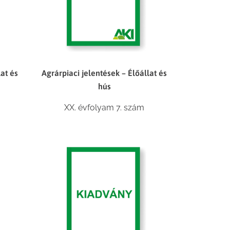
lat és
Agrárpiaci jelentések – Élőállat és
hús
XX. évfolyam 7. szám