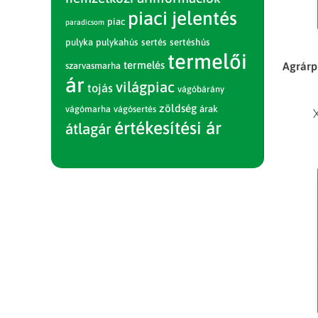
piaci jelentés
piac
paradicsom
pulyka
pulykahús
sertés
sertéshús
termelői
termelés
Agrárpi
szarvasmarha
ár
világpiac
tojás
vágóbárány
zöldség
vágómarha
vágósertés
árak
értékesítési ár
átlagár