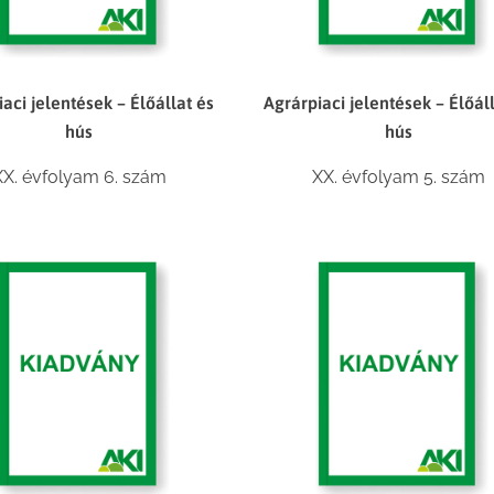
aci jelentések – Élőállat és
Agrárpiaci jelentések – Élőál
hús
hús
XX. évfolyam 6. szám
XX. évfolyam 5. szám