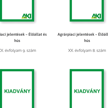
aci jelentések – Élőállat és
Agrárpiaci jelentések – Élőál
hús
hús
XX. évfolyam 9. szám
XX. évfolyam 8. szám