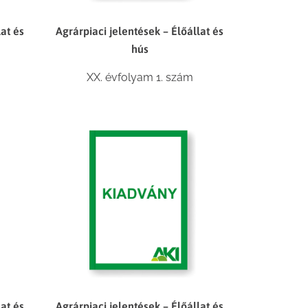
lat és
Agrárpiaci jelentések – Élőállat és
hús
XX. évfolyam 1. szám
lat és
Agrárpiaci jelentések – Élőállat és