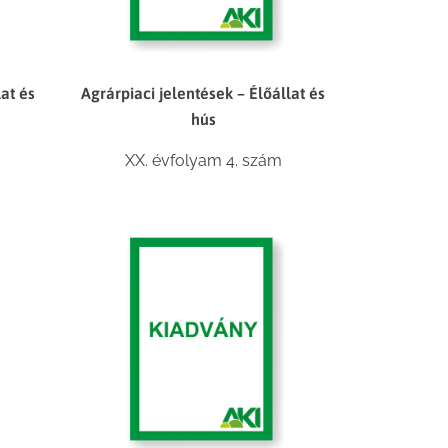
lat és
Agrárpiaci jelentések – Élőállat és
hús
XX. évfolyam 4. szám