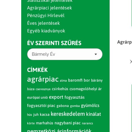
Statisztikai jelentések
Agrárpiaci jelentések
Pénzügyi Hírlevél
Éves jelentések
Egyéb kiadványok
Agrárpi
ÉV SZERINTI SZŰRÉS
Bármely Év
CÍMKÉK
agrárpiac
baromfi
bor
bárány
alma
csirkehús
csomagolóhelyi ár
búza
cseresznye
export
fogyasztás
európai unió
gyümölcs
fogyasztói piac
gabona
gomba
kereskedelem
kínálat
juh
kacsa
hús
nagybani piac
marhahús
körte
narancs
nemzetközi árinformációk