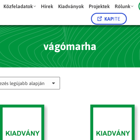
Közfeladatok
Hírek
Kiadványok
Projektek
Rólunk
KAP
ITE
vágómarha