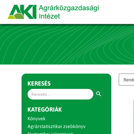
KERESÉS
Search Button
Search
for:
KATEGÓRIÁK
Könyvek
Agrárstatisztikai zsebkönyv