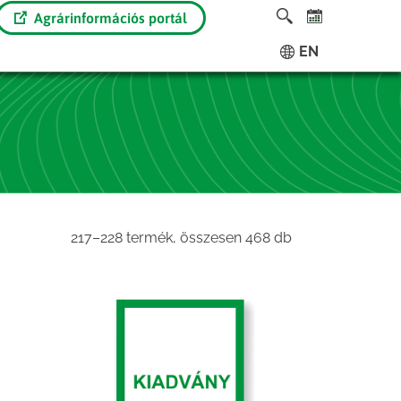
Agrárinformációs portál
EN
Sorted
217–228 termék, összesen 468 db
by
latest