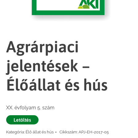
Agrárpiaci
jelentések –
Élőállat és hús
XX. évfolyam 5. szám
Letöltés
Kategória:
Élő állat és hús
Cikkszám:
APJ-EH-2017-05