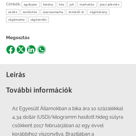
Címkék:
agrárpiac
bárány
hús
juh
marhahús
piaci jelentés
sertés
sertéshús
szarvasmarha
termelői ár
vágóbárány
vágómarha
vágósertés
Megosztás
Share
Share
Share
Share
on
on
on
on
Facebook
X
LinkedIn
WhatsApp
Leírás
További információk
Az Egyesült Államokban a bika ára 10 százalékkal
4,34 dollár (USD)/kilogramm hasított hideg súlyra
csökkent 2017 februárjában az egy évvel
korábbihoz viszonyítva. Brazíliában a