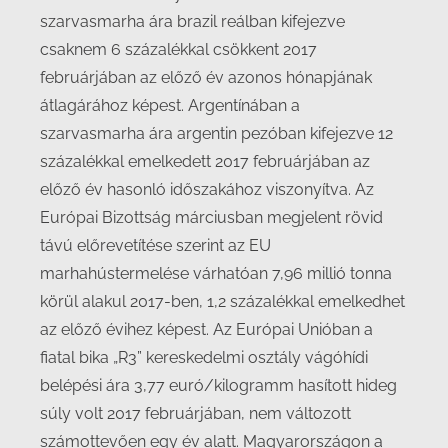
szarvasmarha ára brazil reálban kifejezve
csaknem 6 százalékkal csökkent 2017
februárjában az előző év azonos hónapjának
átlagárához képest. Argentínában a
szarvasmarha ára argentin pezóban kifejezve 12
százalékkal emelkedett 2017 februárjában az
előző év hasonló időszakához viszonyítva. Az
Európai Bizottság márciusban megjelent rövid
távú előrevetítése szerint az EU
marhahústermelése várhatóan 7,96 millió tonna
körül alakul 2017-ben, 1,2 százalékkal emelkedhet
az előző évihez képest. Az Európai Unióban a
fiatal bika „R3” kereskedelmi osztály vágóhídi
belépési ára 3,77 euró/kilogramm hasított hideg
súly volt 2017 februárjában, nem változott
számottevően egy év alatt. Magyarországon a