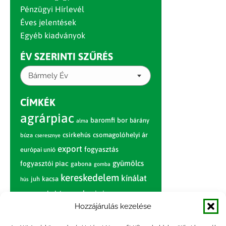
Pénzügyi Hírlevél
Éves jelentések
Egyéb kiadványok
ÉV SZERINTI SZŰRÉS
Bármely Év
CÍMKÉK
agrárpiac
baromfi
bor
bárány
alma
csirkehús
csomagolóhelyi ár
búza
cseresznye
export
fogyasztás
európai unió
gyümölcs
fogyasztói piac
gabona
gomba
kereskedelem
kínálat
juh
kacsa
hús
nagybani piac
marhahús
körte
narancs
nemzetközi árinformációk
Hozzájárulás kezelése
piaci jelentés
piac
paradicsom