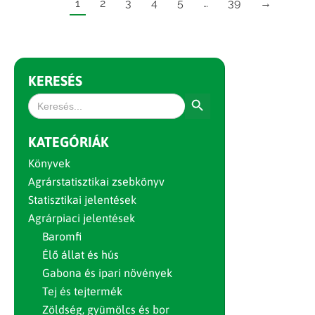
1
2
3
4
5
…
39
→
KERESÉS
Search Button
Search
for:
KATEGÓRIÁK
Könyvek
Agrárstatisztikai zsebkönyv
Statisztikai jelentések
Agrárpiaci jelentések
Baromfi
Élő állat és hús
Gabona és ipari növények
Tej és tejtermék
Zöldség, gyümölcs és bor