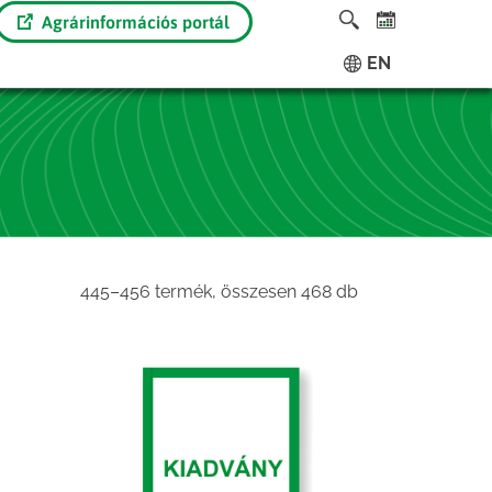
Agrárinformációs portál
EN
Sorted
445–456 termék, összesen 468 db
by
latest