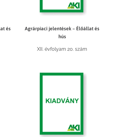
lat és
Agrárpiaci jelentések – Élőállat és
hús
XII. évfolyam 20. szám