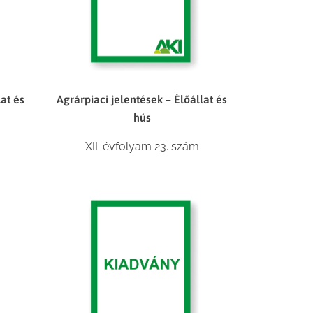
lat és
Agrárpiaci jelentések – Élőállat és
hús
XII. évfolyam 23. szám