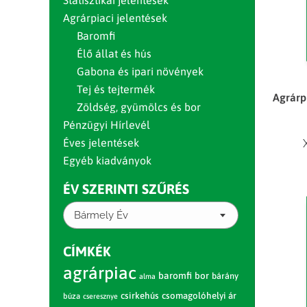
Statisztikai jelentések
Agrárpiaci jelentések
Baromfi
Élő állat és hús
Gabona és ipari növények
Tej és tejtermék
Agrárpi
Zöldség, gyümölcs és bor
Pénzügyi Hírlevél
Éves jelentések
Egyéb kiadványok
ÉV SZERINTI SZŰRÉS
Bármely Év
CÍMKÉK
agrárpiac
baromfi
bor
bárány
alma
csirkehús
csomagolóhelyi ár
búza
cseresznye