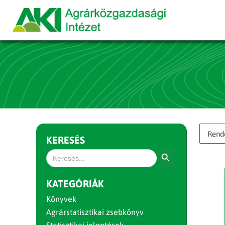
KERESÉS
Search Button
Search
for:
KATEGÓRIÁK
Könyvek
Agrárstatisztikai zsebkönyv