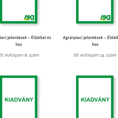
aci jelentések – Élőállat és
Agrárpiaci jelentések – Élőál
hús
hús
XII. évfolyam 8. szám
XII. évfolyam 24. szám