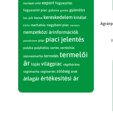
export
fogyasztás
európai unió
gyümölcs
fogyasztói piac
gabona
gomba
kereskedelem
kínálat
juh
kacsa
hús
Agrárpi
nagybani piac
marhahús
körte
narancs
nemzetközi árinformációk
piaci jelentés
X
piac
paradicsom
pulyka
pulykahús
sertés
sertéshús
termelői
termelés
szarvasmarha
ár
világpiac
tojás
vágóbárány
zöldség
vágómarha
vágósertés
árak
értékesítési ár
átlagár