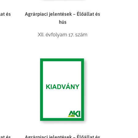
lat és
Agrárpiaci jelentések – Élőállat és
hús
XII. évfolyam 17. szám
lat és
Agrárpiaci jelentések – Élőállat és