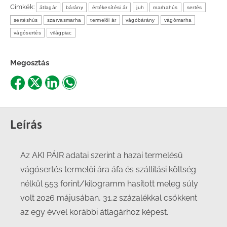
Címkék:
átlagár
bárány
értékesítési ár
juh
marhahús
sertés
sertéshús
szarvasmarha
termelői ár
vágóbárány
vágómarha
vágósertés
világpiac
Megosztás
Share
Share
Share
Share
on
on
on
on
Facebook
X
LinkedIn
WhatsApp
Leírás
Az AKI PÁIR adatai szerint a hazai termelésű
vágósertés termelői ára áfa és szállítási költség
nélkül 553 forint/kilogramm hasított meleg súly
volt 2026 májusában, 31,2 százalékkal csökkent
az egy évvel korábbi átlagárhoz képest.