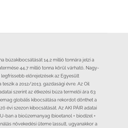
búzakibocsátását 14,2 millió tonnára jelzi a
ermése 44,7 millió tonna körül várható, Nagy-
egfrissebb előrejelzések az Egyesült
teszik a 2012/2013. gazdasági évre. Az Oil
atai szerint az étkezési búza termelői ára 63
pcemag globális kibocsátása rekordot dönthet a
ző évi szezon kibocsátását. Az AKI PÁIR adatai
 EU-ban a bioüzemanyag (bioetanol + biodízel +
asználás növekedési üteme lassult, ugyanakkor a