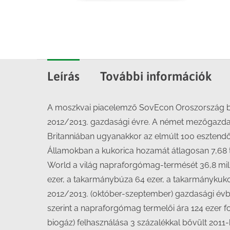
Leírás
További információk
A moszkvai piacelemző SovEcon Oroszország búza
2012/2013. gazdasági évre. A német mezőgazdas
Britanniában ugyanakkor az elmúlt 100 esztendő
Államokban a kukorica hozamát átlagosan 7,68 to
World a világ napraforgómag-termését 36,8 milli
ezer, a takarmánybúza 64 ezer, a takarmánykukori
2012/2013. (október-szeptember) gazdasági évben
szerint a napraforgómag termelői ára 124 ezer fo
biogáz) felhasználása 3 százalékkal bővült 2011-