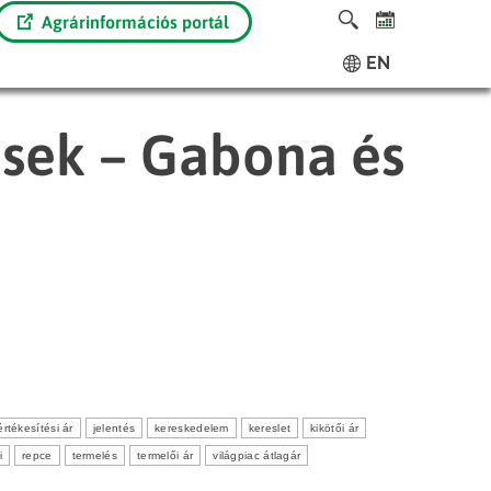
Agrárinformációs portál
EN
ések – Gabona és
értékesítési ár
jelentés
kereskedelem
kereslet
kikötői ár
i
repce
termelés
termelői ár
világpiac átlagár