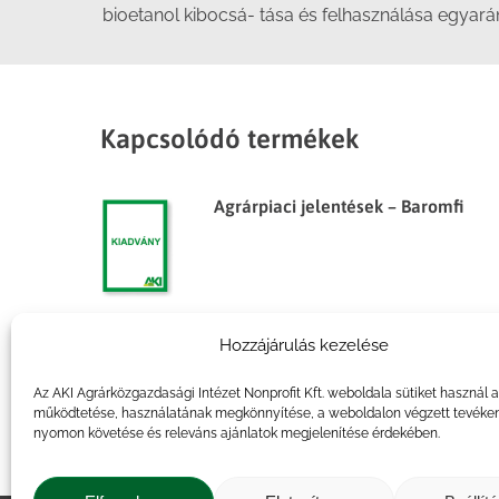
bioetanol kibocsá- tása és felhasználása egyar
Kapcsolódó termékek
Agrárpiaci jelentések – Baromfi
Hozzájárulás kezelése
Agrárpiaci jelentések – Baromfi
Az AKI Agrárközgazdasági Intézet Nonprofit Kft. weboldala sütiket használ 
működtetése, használatának megkönnyítése, a weboldalon végzett tevéke
nyomon követése és releváns ajánlatok megjelenítése érdekében.