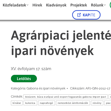
Közfeladatok
Hírek
Kiadványok
Projektek
Rólunk
KAP
ITE
Agrárpiaci jelent
ipari növények
XV. évfolyam 17. szám
Letöltés
Kategória:
Gabona és ipari növények
Cikkszám:
APJ-GIN-2012-17
Címkék:
bioüzem. búza európai unió export fogyasztás gabona import ipari
kínálat
kukorica
napraforgó
nemzetközi árinformációk
növény
piac