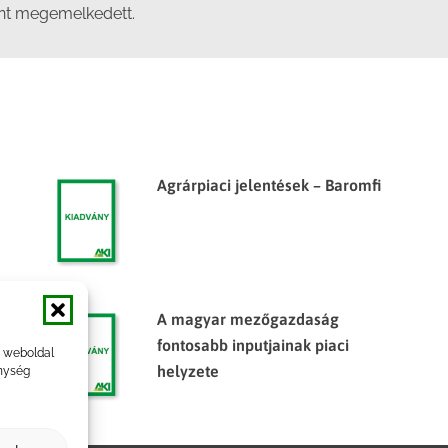
ánt megemelkedett.
Agrárpiaci jelentések – Baromfi
A magyar mezőgazdaság
fontosabb inputjainak piaci
a weboldal
helyzete
nység