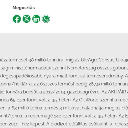
Megosztás
Share
Share
Share
Share
on
on
on
on
Facebook
X
LinkedIn
WhatsApp
termését 38 millió tonnára, míg az UkrAgroConsult Ukrajna 
ági minisztérium adatai szerint Németország összes gabonat
 legcsapadékosabb nyara miatt romlik a terméseredmény. A l
nna/hektárra, az öszszes termést pedig 267,9 millió tonnára 
ó tonnára becsüli a 2012/2013. gazdasági évre. Az AKI PÁIR ad
ca 65 ezer forint volt a 35. héten. Az Oil World szerint a re
, a 63 millió tonna termés 3 millióval haladhatja meg az elő
rint/tonna, a repcemagé 140 ezer forint volt a 35. héten. Az
ben 2010- hez képest. A biodízel-előállítás csökkent, a felh