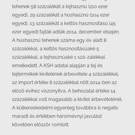
tehenek 58 százalékát a tejhasznú (210 ezer
egyed), 29 százalékát a húshasznú (104 ezer
egyed), 13 százalékát a kettős hasznosítású (45
ezer egyed) fajták adták 2014. december elsején.
A húshasznú tehenek száma egy év alatt 8
százalékkal, a kettős hasznosításúaké 5
százalékkal, a tejhasznúaké 1 szá-zalékkal
emelkedett. A KSH adatai alapján a tej és
tejtermékek kivitelének árbevétele 4 százalékkal,
az import értéke 8 százalékkal nőtt 2014-ben az
előző évihez viszonyítva. A behozatal értéke 14
százalékkal volt magasabb a kivitel árbevételénél.
A külkereskedelmi egyenleg továbbra is negatív
maradt és értékben háromévnyi javulást
követően először romlott.