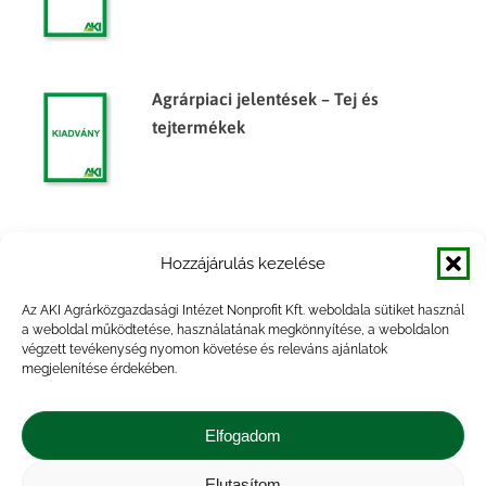
Agrárpiaci jelentések – Tej és
tejtermékek
Agrárpiaci jelentések – Tej és
Hozzájárulás kezelése
tejtermékek
Az AKI Agrárközgazdasági Intézet Nonprofit Kft. weboldala sütiket használ
a weboldal működtetése, használatának megkönnyítése, a weboldalon
végzett tevékenység nyomon követése és releváns ajánlatok
megjelenítése érdekében.
Agrárpiaci jelentések – Tej és
tejtermékek
Elfogadom
Elutasítom