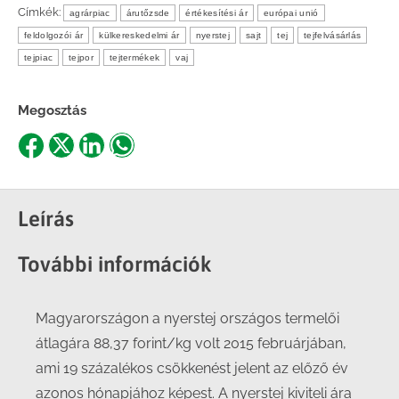
Címkék:
agrárpiac
árutőzsde
értékesítési ár
európai unió
feldolgozói ár
külkereskedelmi ár
nyerstej
sajt
tej
tejfelvásárlás
tejpiac
tejpor
tejtermékek
vaj
Megosztás
Share
Share
Share
Share
on
on
on
on
Facebook
X
LinkedIn
WhatsApp
Leírás
További információk
Magyarországon a nyerstej országos termelői
átlagára 88,37 forint/kg volt 2015 februárjában,
ami 19 százalékos csökkenést jelent az előző év
azonos hónapjához képest. A nyerstej kiviteli ára