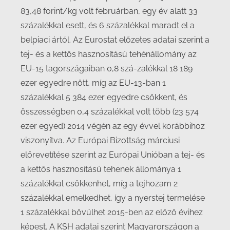
83,48 forint/kg volt februárban, egy év alatt 33
százalékkal esett, és 6 százalékkal maradt el a
belpiaci ártól. Az Eurostat előzetes adatai szerint a
tej- és a kettős hasznosítású tehénállomány az
EU-15 tagországaiban 0,8 szá-zalékkal 18 189
ezer egyedre nőtt, míg az EU-13-ban 1
százalékkal 5 384 ezer egyedre csökkent, és
összességben 0,4 százalékkal volt több (23 574
ezer egyed) 2014 végén az egy évvel korábbihoz
viszonyítva. Az Európai Bizottság márciusi
előrevetítése szerint az Európai Unióban a tej- és
a kettős hasznosítású tehenek állománya 1
százalékkal csökkenhet, míg a tejhozam 2
százalékkal emelkedhet, így a nyerstej termelése
1 százalékkal bővülhet 2015-ben az előző évihez
képest. A KSH adatai szerint Magyarországon a