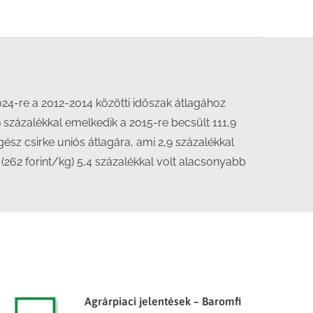
24-re a 2012-2014 közötti időszak átlagához
9 százalékkal emelkedik a 2015-re becsült 111,9
ész csirke uniós átlagára, ami 2,9 százalékkal
262 forint/kg) 5,4 százalékkal volt alacsonyabb
Agrárpiaci jelentések – Baromfi