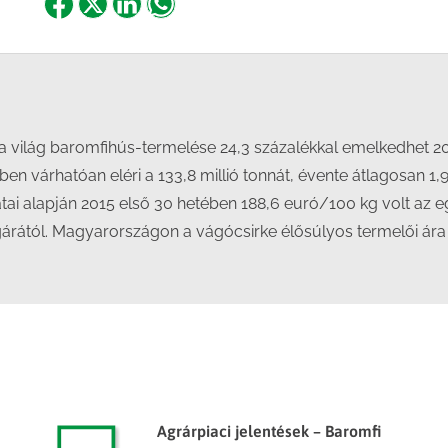
Share
Share
Share
Share
on
on
on
on
Facebook
X
LinkedIn
WhatsApp
 világ baromfihús-termelése 24,3 százalékkal emelkedhet 20
en várhatóan eléri a 133,8 millió tonnát, évente átlagosan 1,
tai alapján 2015 első 30 hetében 188,6 euró/100 kg volt az eg
árától. Magyarországon a vágócsirke élősúlyos termelői ára (
Agrárpiaci jelentések – Baromfi