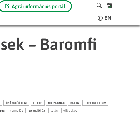
Agrárinformációs portál
EN
ések – Baromfi
értékesítési ár
export
fogyasztás
kacsa
kereskedelem
hús
termelés
termelői ár
tojás
világpiac