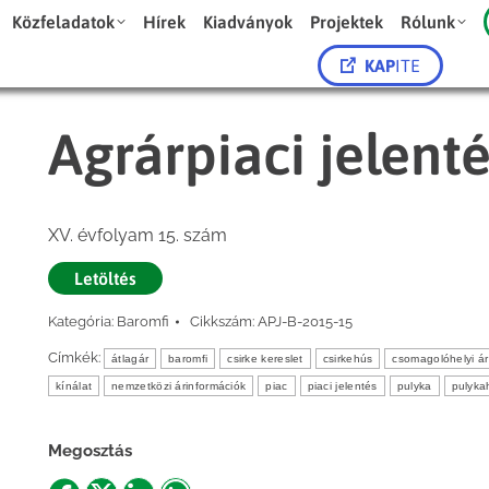
Közfeladatok
Hírek
Kiadványok
Projektek
Rólunk
KAP
ITE
Agrárpiaci jelent
XV. évfolyam 15. szám
Letöltés
Kategória:
Baromfi
Cikkszám:
APJ-B-2015-15
Címkék:
átlagár
baromfi
csirke kereslet
csirkehús
csomagolóhelyi ár
kínálat
nemzetközi árinformációk
piac
piaci jelentés
pulyka
pulyka
Megosztás