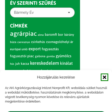
ÉV SZERINTI SZŰRÉS
Bármely Év
CÍMKÉK
agrárpiac
baromfi
bor
bárány
alma
csirkehús
csomagolóhelyi ár
búza
cseresznye
export
fogyasztás
európai unió
gyümölcs
fogyasztói piac
gabona
gomba
kereskedelem
kínálat
juh
kacsa
hús
nagybani piac
marhahús
körte
narancs
nemzetközi árinformációk
Hozzájárulás kezelése
piaci jelentés
piac
paradicsom
Az AKI Agrárközgazdasági Intézet Nonprofit Kft. weboldala sütiket használ
a weboldal működtetése, használatának megkönnyítése, a weboldalon
pulyka
pulykahús
sertés
sertéshús
végzett tevékenység nyomon követése és releváns ajánlatok
termelői
termelés
megjelenítése érdekében.
szarvasmarha
ár
világpiac
tojás
vágóbárány