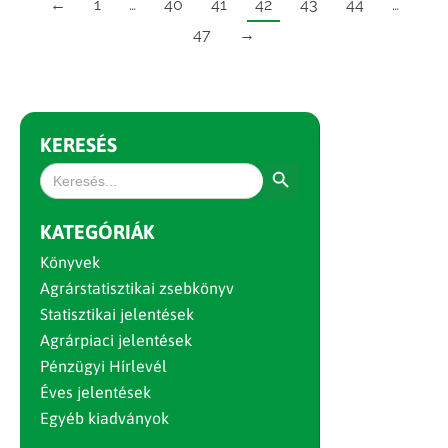
←
1
…
40
41
42
43
44
…
47
→
KERESÉS
Search Button
Search
for:
KATEGÓRIÁK
Könyvek
Agrárstatisztikai zsebkönyv
Statisztikai jelentések
Agrárpiaci jelentések
Pénzügyi Hírlevél
Éves jelentések
Egyéb kiadványok