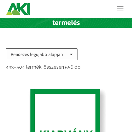
termelés
Sorted
493–504 termék, összesen 556 db
by
latest