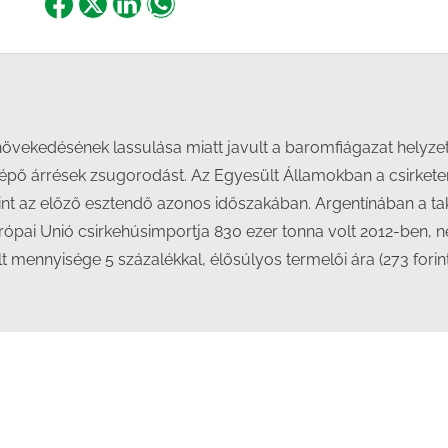
Share
Share
Share
Share
on
on
on
on
Facebook
X
LinkedIn
WhatsApp
növekedésének lassulása miatt javult a baromfiágazat helyzet
lépő árrések zsugorodást. Az Egyesült Államokban a csirket
 mint az előző esztendő azonos időszakában. Argentínában a 
ópai Unió csirkehúsimportja 830 ezer tonna volt 2012-ben, 
 mennyisége 5 százalékkal, élősúlyos termelői ára (273 forin