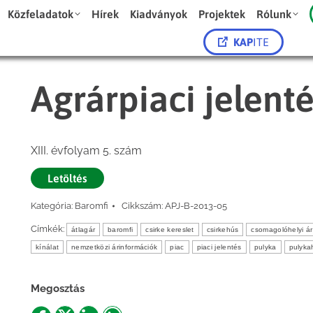
Közfeladatok
Hírek
Kiadványok
Projektek
Rólunk
KAP
ITE
Agrárpiaci jelent
XIII. évfolyam 5. szám
Letöltés
Kategória:
Baromfi
Cikkszám:
APJ-B-2013-05
Címkék:
átlagár
baromfi
csirke kereslet
csirkehús
csomagolóhelyi ár
kínálat
nemzetközi árinformációk
piac
piaci jelentés
pulyka
pulyka
Megosztás