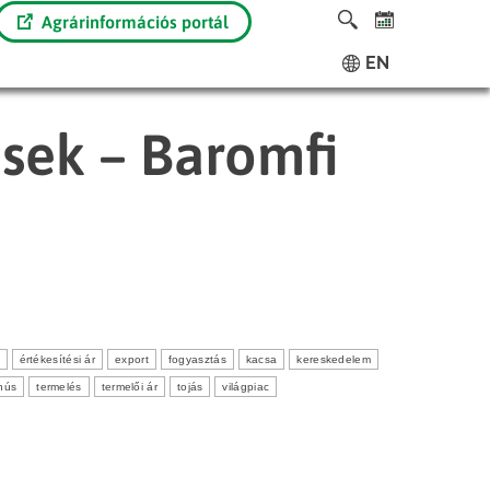
Agrárinformációs portál
EN
ések – Baromfi
értékesítési ár
export
fogyasztás
kacsa
kereskedelem
hús
termelés
termelői ár
tojás
világpiac