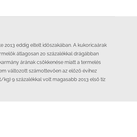
e 2013 eddig eltelt időszakában. A kukoricaárak
ermelők átlagosan 20 százalékkal drágábban
takarmány árának csökkenése miatt a termelés
nem változott számottevően az előző évihez
t/kg) 9 százalékkal volt magasabb 2013 első tíz