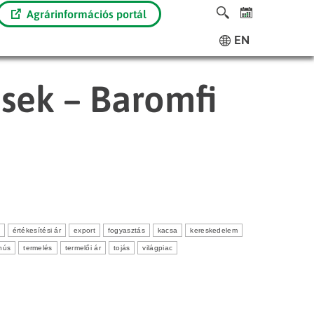
Agrárinformációs portál
EN
ések – Baromfi
értékesítési ár
export
fogyasztás
kacsa
kereskedelem
hús
termelés
termelői ár
tojás
világpiac