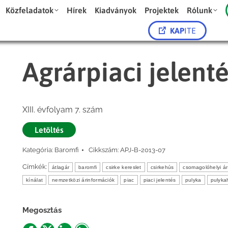
Közfeladatok
Hírek
Kiadványok
Projektek
Rólunk
KAP
ITE
Agrárpiaci jelent
XIII. évfolyam 7. szám
Letöltés
Kategória:
Baromfi
Cikkszám:
APJ-B-2013-07
Címkék:
átlagár
baromfi
csirke kereslet
csirkehús
csomagolóhelyi ár
kínálat
nemzetközi árinformációk
piac
piaci jelentés
pulyka
pulyka
Megosztás