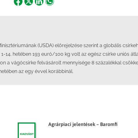
Share
Share
Share
Share
on
on
on
on
Facebook
X
LinkedIn
WhatsApp
sztériumának (USDA) előrejelzése szerint a globális csirkehú
. 1-14. hetében 193 euró/100 kg volt az egész csirke uniós át
n a vágócsirke felvásárolt mennyisége 8 százalékkal csökkent
hetében az egy évvel korábbinál.
Agrárpiaci jelentések – Baromfi