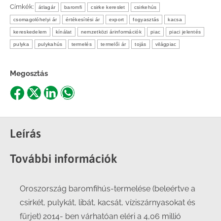
Címkék:
átlagár
baromfi
csirke kereslet
csirkehús
csomagolóhelyi ár
értékesítési ár
export
fogyasztás
kacsa
kereskedelem
kínálat
nemzetközi árinformációk
piac
piaci jelentés
pulyka
pulykahús
termelés
termelői ár
tojás
világpiac
Megosztás
Share
Share
Share
Share
on
on
on
on
Facebook
X
LinkedIn
WhatsApp
Leírás
További információk
Oroszország baromfihús-termelése (beleértve a
csirkét, pulykát, libát, kacsát, víziszárnyasokat és
fürjet) 2014- ben várhatóan eléri a 4,06 millió