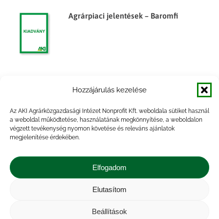
Agrárpiaci jelentések – Baromfi
Agrárpiaci jelentések – Baromfi
Hozzájárulás kezelése
Az AKI Agrárközgazdasági Intézet Nonprofit Kft. weboldala sütiket használ
a weboldal működtetése, használatának megkönnyítése, a weboldalon
végzett tevékenység nyomon követése és releváns ajánlatok
megjelenítése érdekében.
Agrárpiaci jelentések – Baromfi
Elfogadom
Elutasítom
Beállítások