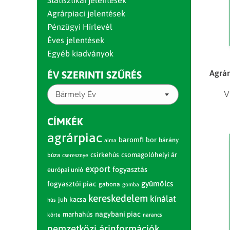
Statisztikai jelentések
Agrárpiaci jelentések
Pénzügyi Hírlevél
Éves jelentések
Egyéb kiadványok
Agrár
ÉV SZERINTI SZŰRÉS
V
Bármely Év
CÍMKÉK
agrárpiac
baromfi
bor
bárány
alma
csirkehús
csomagolóhelyi ár
búza
cseresznye
export
fogyasztás
európai unió
gyümölcs
fogyasztói piac
gabona
gomba
kereskedelem
kínálat
juh
kacsa
hús
nagybani piac
marhahús
körte
narancs
nemzetközi árinformációk