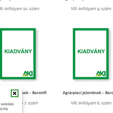
III. évfolyam 10. szám
VIII. évfolyam 9. szám
piaci jelentések – Baromfi
Agrárpiaci jelentések – Bar
III. évfolyam 7. szám
VIII. évfolyam 6. szám
a weboldal
nység