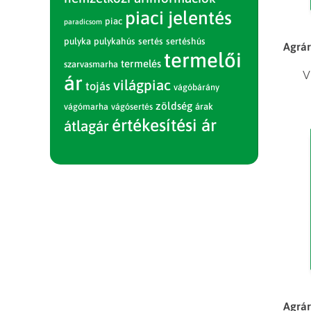
piaci jelentés
piac
paradicsom
pulyka
pulykahús
sertés
sertéshús
Agrár
termelői
termelés
szarvasmarha
V
ár
világpiac
tojás
vágóbárány
zöldség
vágómarha
vágósertés
árak
értékesítési ár
átlagár
Agrár