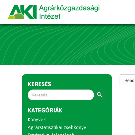
KERESÉS
Search Button
Search
for:
KATEGÓRIÁK
Könyvek
Agrárstatisztikai zsebkönyv