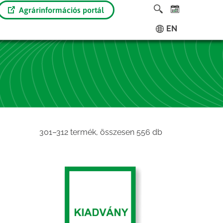
Agrárinformációs portál
EN
Sorted
301–312 termék, összesen 556 db
by
latest