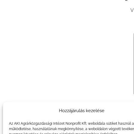
V
Agrár
Hozzájárulás kezelése
V
Az AKI Agrárközgazdasági Intézet Nonprofit Kft. weboldala sütiket használ 
működtetése, használatának megkönnyítése, a weboldalon végzett tevéke