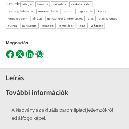
Címkék:
átlagár
baromfi
csirkehús
csirkekereslet
csomagolóhelyi ár
értékesítési ár
export
fogyasztás
kacsa
kereskedelem
kínálat
nemzetközi árinformációk
piac
piaci jelentés
pulyka
pulykahús
termelés
termelői ár
tojás
világpiac
Megosztás
Share
Share
Share
Share
on
on
on
on
Facebook
X
LinkedIn
WhatsApp
Leírás
További információk
A kiadvány az aktuális baromfipiaci jellemzőkről
ad átfogó képet.