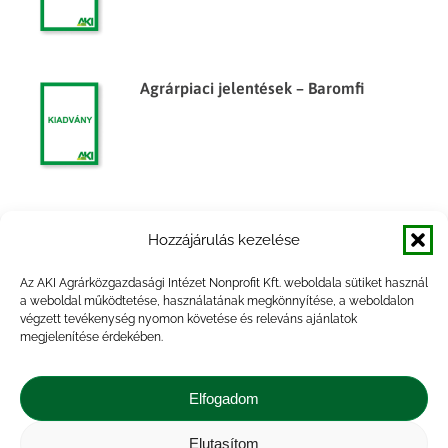
Agrárpiaci jelentések – Baromfi
Agrárpiaci jelentések – Baromfi
Hozzájárulás kezelése
Az AKI Agrárközgazdasági Intézet Nonprofit Kft. weboldala sütiket használ
a weboldal működtetése, használatának megkönnyítése, a weboldalon
végzett tevékenység nyomon követése és releváns ajánlatok
megjelenítése érdekében.
Agrárpiaci jelentések – Baromfi
Elfogadom
Elutasítom