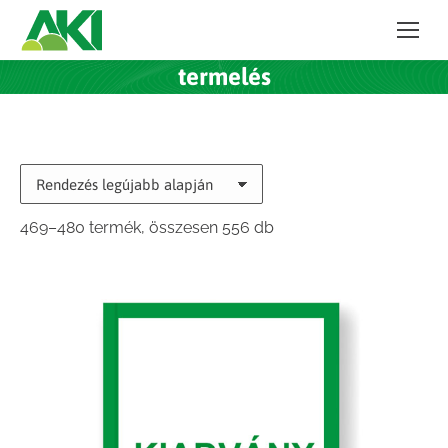
termelés
Sorted
469–480 termék, összesen 556 db
by
latest