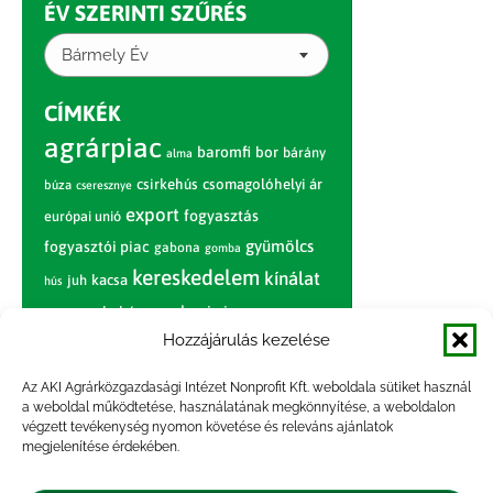
ÉV SZERINTI SZŰRÉS
Bármely Év
CÍMKÉK
agrárpiac
baromfi
bor
bárány
alma
csirkehús
csomagolóhelyi ár
búza
cseresznye
export
fogyasztás
európai unió
gyümölcs
fogyasztói piac
gabona
gomba
kereskedelem
kínálat
juh
kacsa
hús
nagybani piac
marhahús
körte
narancs
nemzetközi árinformációk
Hozzájárulás kezelése
piaci jelentés
piac
paradicsom
Az AKI Agrárközgazdasági Intézet Nonprofit Kft. weboldala sütiket használ
a weboldal működtetése, használatának megkönnyítése, a weboldalon
pulyka
pulykahús
sertés
sertéshús
végzett tevékenység nyomon követése és releváns ajánlatok
termelői
termelés
megjelenítése érdekében.
szarvasmarha
ár
világpiac
tojás
vágóbárány