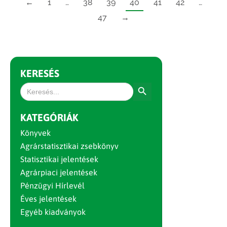
←
1
…
38
39
40
41
42
…
47
→
KERESÉS
Search Button
Search
for:
KATEGÓRIÁK
Könyvek
Agrárstatisztikai zsebkönyv
Statisztikai jelentések
Agrárpiaci jelentések
Pénzügyi Hírlevél
Éves jelentések
Egyéb kiadványok