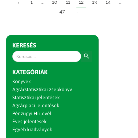
←
1
…
10
11
12
13
14
…
47
→
KERESÉS
Search Button
Search
for:
KATEGÓRIÁK
Könyvek
Agrárstatisztikai zsebkönyv
Statisztikai jelentések
Agrárpiaci jelentések
Pénzügyi Hírlevél
Éves jelentések
Egyéb kiadványok