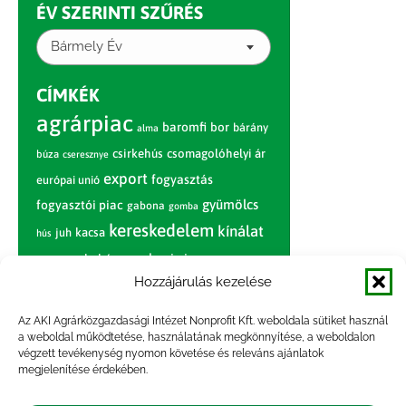
ÉV SZERINTI SZŰRÉS
Bármely Év
CÍMKÉK
agrárpiac
baromfi
bor
bárány
alma
csirkehús
csomagolóhelyi ár
búza
cseresznye
export
fogyasztás
európai unió
gyümölcs
fogyasztói piac
gabona
gomba
kereskedelem
kínálat
juh
kacsa
hús
nagybani piac
marhahús
körte
narancs
nemzetközi árinformációk
Hozzájárulás kezelése
piaci jelentés
piac
paradicsom
Az AKI Agrárközgazdasági Intézet Nonprofit Kft. weboldala sütiket használ
a weboldal működtetése, használatának megkönnyítése, a weboldalon
pulyka
pulykahús
sertés
sertéshús
végzett tevékenység nyomon követése és releváns ajánlatok
termelői
termelés
szarvasmarha
megjelenítése érdekében.
ár
világpiac
tojás
vágóbárány