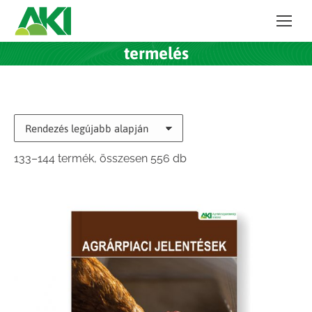
termelés
Sorted
133–144 termék, összesen 556 db
by
latest