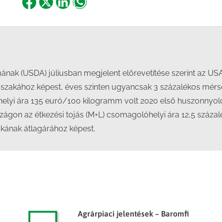
Share
Share
Share
Share
on
on
on
on
Facebook
X
LinkedIn
WhatsApp
ának (USDA) júliusban megjelent előrevetítése szerint az US
zakához képest, éves szinten ugyancsak 3 százalékos mérsék
helyi ára 135 euró/100 kilogramm volt 2020 első huszonnyol
zágon az étkezési tojás (M+L) csomagolóhelyi ára 12,5 százal
kának átlagárához képest.
Agrárpiaci jelentések – Baromfi