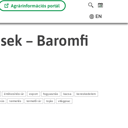
Agrárinformációs portál
EN
ések – Baromfi
értékesítési ár
export
fogyasztás
kacsa
kereskedelem
hús
termelés
termelői ár
tojás
világpiac