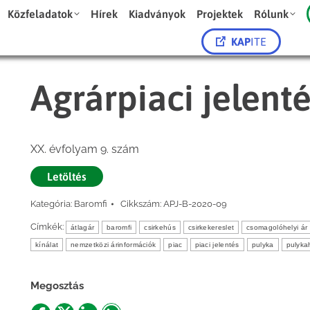
Közfeladatok
Hírek
Kiadványok
Projektek
Rólunk
KAP
ITE
Agrárpiaci jelent
XX. évfolyam 9. szám
Letöltés
Kategória:
Baromfi
Cikkszám:
APJ-B-2020-09
Címkék:
átlagár
baromfi
csirkehús
csirkekereslet
csomagolóhelyi ár
kínálat
nemzetközi árinformációk
piac
piaci jelentés
pulyka
pulyka
Megosztás