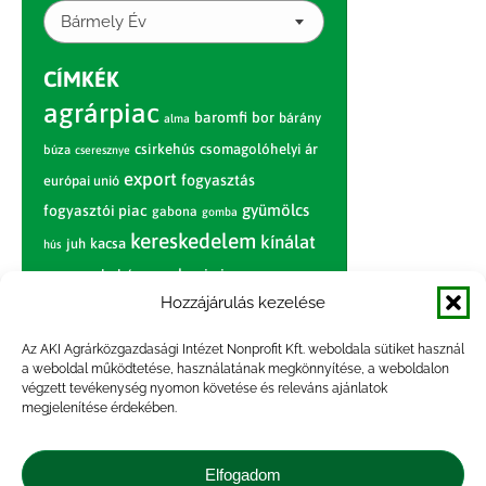
Bármely Év
CÍMKÉK
agrárpiac
baromfi
bor
bárány
alma
csirkehús
csomagolóhelyi ár
búza
cseresznye
export
fogyasztás
európai unió
gyümölcs
fogyasztói piac
gabona
gomba
kereskedelem
kínálat
juh
kacsa
hús
nagybani piac
marhahús
körte
narancs
nemzetközi árinformációk
Hozzájárulás kezelése
piaci jelentés
piac
paradicsom
Az AKI Agrárközgazdasági Intézet Nonprofit Kft. weboldala sütiket használ
a weboldal működtetése, használatának megkönnyítése, a weboldalon
pulyka
pulykahús
sertés
sertéshús
végzett tevékenység nyomon követése és releváns ajánlatok
termelői
termelés
megjelenítése érdekében.
szarvasmarha
ár
világpiac
tojás
vágóbárány
zöldség
Elfogadom
vágómarha
vágósertés
árak