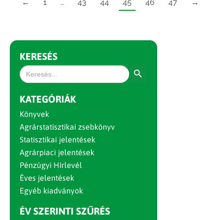
←
1
…
43
44
45
46
47
→
KERESÉS
Search Button
Search
for:
KATEGÓRIÁK
Könyvek
Agrárstatisztikai zsebkönyv
Statisztikai jelentések
Agrárpiaci jelentések
Pénzügyi Hírlevél
Éves jelentések
Egyéb kiadványok
ÉV SZERINTI SZŰRÉS