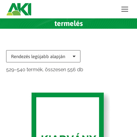
termelés
Sorted
529–540 termék, összesen 556 db
by
latest