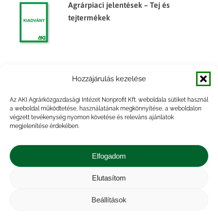
Agrárpiaci jelentések – Tej és
tejtermékek
Agrárpiaci jelentések – Tej és
Hozzájárulás kezelése
tejtermékek
Az AKI Agrárközgazdasági Intézet Nonprofit Kft. weboldala sütiket használ
a weboldal működtetése, használatának megkönnyítése, a weboldalon
végzett tevékenység nyomon követése és releváns ajánlatok
megjelenítése érdekében.
Agrárpiaci jelentések – Tej és
tejtermékek
Elfogadom
Elutasítom
Beállítások
Impresszum
|
Kapcsolat
|
Jogi nyilatkozat
|