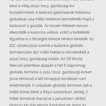
teszi a világ 2012/2013. gazdasági évi
búzatermését. A kedvezı gabonaárak hatására
globálisan 224 millió hektáron termelhetik majd a
kalászost a gazdák. Az északi-féltekén lassan
elkezdıdik a kukorica vetése, ezért a befektetık
figyelme is a térségbıl érkezık hírekre terelıdik. Az
IGC várakozásai szerint a kukorica globális
termıterülete 167 millió hektárra növekedhet a
2012/2013. gazdasági évben. Az Oil World
februári jelentése alapján a hét fı olajosmag
globális termése a 2011/2012. gazdasági évben
jóval elmarad a két hónappal korábban várt
eredménytıl. A szójabab globális termése 246,5
millió tonna lehet a folyó szezonban, amely 7
millió tonnával marad el a januárban várttól.
Hosszú idı után elıször fordulhat elı, hogy az