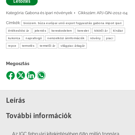
Letöltés
Kategória:
Gabona és ipari növények
Cikkszám:
APJ-GIN-2012-04
Címkék:
bioüzem. búza európai unió export fogyasztás gabona import ipari
értékesítési ár
jelentés
kereskedelem
kereslet
kikötői ár
kínálat
kukorica
napraforgó
nemzetközi árinformációk
növény
piaci
repce
termelés
termelői ár
világpiac átlagár
Megosztás
Share
Share
Share
Share
on
on
on
on
Facebook
X
LinkedIn
WhatsApp
Leírás
További információk
Az IGC februári kitekintésében 680 millió tonnára