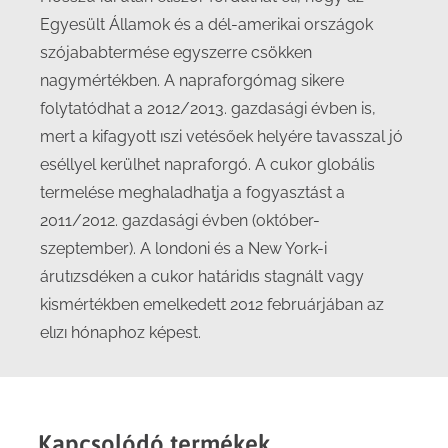
Egyesült Államok és a dél-amerikai országok
szójababtermése egyszerre csökken
nagymértékben. A napraforgómag sikere
folytatódhat a 2012/2013. gazdasági évben is,
mert a kifagyott ıszi vetésőek helyére tavasszal jó
eséllyel kerülhet napraforgó. A cukor globális
termelése meghaladhatja a fogyasztást a
2011/2012. gazdasági évben (október-
szeptember). A londoni és a New York-i
árutızsdéken a cukor határidıs stagnált vagy
kismértékben emelkedett 2012 februárjában az
elızı hónaphoz képest.
Kapcsolódó termékek