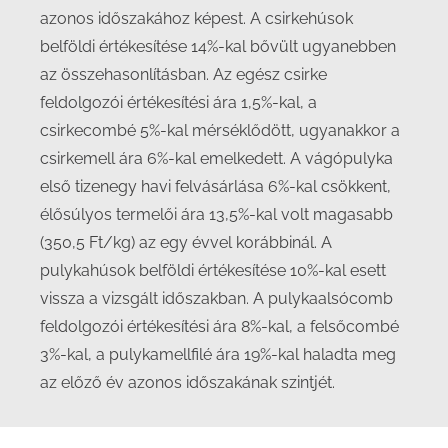
azonos időszakához képest. A csirkehúsok
belföldi értékesítése 14%-kal bővült ugyanebben
az összehasonlításban. Az egész csirke
feldolgozói értékesítési ára 1,5%-kal, a
csirkecombé 5%-kal mérséklődött, ugyanakkor a
csirkemell ára 6%-kal emelkedett. A vágópulyka
első tizenegy havi felvásárlása 6%-kal csökkent,
élősúlyos termelői ára 13,5%-kal volt magasabb
(350,5 Ft/kg) az egy évvel korábbinál. A
pulykahúsok belföldi értékesítése 10%-kal esett
vissza a vizsgált időszakban. A pulykaalsócomb
feldolgozói értékesítési ára 8%-kal, a felsőcombé
3%-kal, a pulykamellfilé ára 19%-kal haladta meg
az előző év azonos időszakának szintjét.