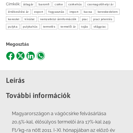
Címkék:
átlagár
baromfi
csirke
csirkehús
csomagolóhelyi ár
értékesítési ár
export
fogyasztás
import
kacsa
kereskedelem
kereslet
kínálat
nemzetközi árinformációk
piac
piaci jelentés
pulyka
pulykahús
termelés
termelői ár
tojás
világpiac
Megosztás
Share
Share
Share
Share
on
on
on
on
Facebook
X
LinkedIn
WhatsApp
Leírás
További információk
Magyarországon a vágócsirke felvásárlása
20,5%-kal, élősúlyos termelői ára 17%-kal 249
Ft/kg-ra nőtt 2011. I-XI. hónapjában az előző év