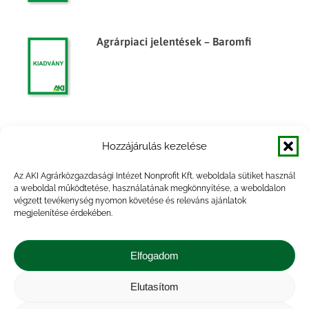
Agrárpiaci jelentések – Baromfi
Agrárpiaci jelentések – Baromfi
Hozzájárulás kezelése
Az AKI Agrárközgazdasági Intézet Nonprofit Kft. weboldala sütiket használ
a weboldal működtetése, használatának megkönnyítése, a weboldalon
végzett tevékenység nyomon követése és releváns ajánlatok
megjelenítése érdekében.
Agrárpiaci jelentések – Baromfi
Elfogadom
Elutasítom