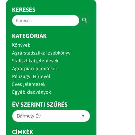
KERESÉS
Search Button
Search
for:
KATEGÓRIÁK
Könyvek
Agrárstatisztikai zsebkönyv
Statisztikai jelentések
Agrárpiaci jelentések
Pénzügyi Hírlevél
Éves jelentések
Egyéb kiadványok
ÉV SZERINTI SZŰRÉS
Bármely Év
CÍMKÉK