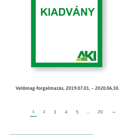
Vetőmag-forgalmazás, 2019.07.01. – 2020.06.30.
1
2
3
4
5
…
29
→