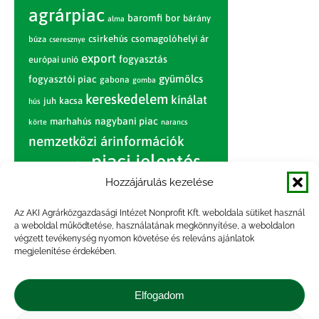
agrárpiac
baromfi
bor
bárány
alma
csirkehús
csomagolóhelyi ár
búza
cseresznye
export
fogyasztás
európai unió
gyümölcs
fogyasztói piac
gabona
gomba
kereskedelem
kínálat
juh
kacsa
hús
nagybani piac
marhahús
körte
narancs
nemzetközi árinformációk
piaci jelentés
piac
paradicsom
Hozzájárulás kezelése
pulyka
pulykahús
sertés
sertéshús
termelői
termelés
szarvasmarha
Az AKI Agrárközgazdasági Intézet Nonprofit Kft. weboldala sütiket használ
ár
a weboldal működtetése, használatának megkönnyítése, a weboldalon
világpiac
tojás
vágóbárány
végzett tevékenység nyomon követése és releváns ajánlatok
zöldség
megjelenítése érdekében.
vágómarha
vágósertés
árak
értékesítési ár
átlagár
Elfogadom