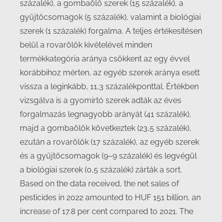
százalék), a gombaölő szerek (15 százalék), a
gyűjtőcsomagok (5 százalék), valamint a biológiai
szerek (1 százalék) forgalma. A teljes értékesítésen
belül a rovarölők kivételével minden
termékkategória aránya csökkent az egy évvel
korábbihoz mérten, az egyéb szerek aránya esett
vissza a leginkább, 11,3 százalékponttal. Értékben
vizsgálva is a gyomirtó szerek adták az éves
forgalmazás legnagyobb arányát (41 százalék),
majd a gombaölők következtek (23,5 százalék),
ezután a rovarölők (17 százalék), az egyéb szerek
és a gyűjtőcsomagok (9–9 százalék) és legvégül
a biológiai szerek (0,5 százalék) zárták a sort.
Based on the data received, the net sales of
pesticides in 2022 amounted to HUF 151 billion, an
increase of 17.8 per cent compared to 2021. The