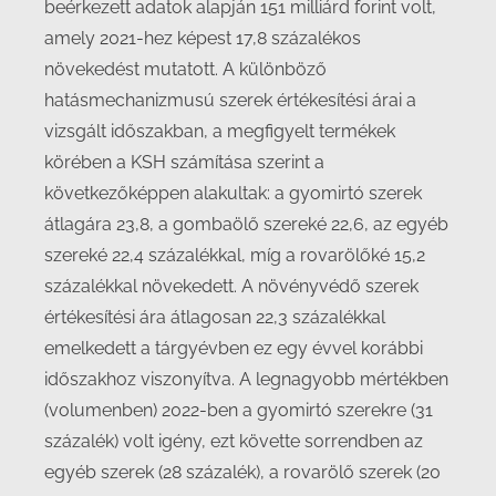
beérkezett adatok alapján 151 milliárd forint volt,
amely 2021-hez képest 17,8 százalékos
növekedést mutatott. A különböző
hatásmechanizmusú szerek értékesítési árai a
vizsgált időszakban, a megfigyelt termékek
körében a KSH számítása szerint a
következőképpen alakultak: a gyomirtó szerek
átlagára 23,8, a gombaölő szereké 22,6, az egyéb
szereké 22,4 százalékkal, míg a rovarölőké 15,2
százalékkal növekedett. A növényvédő szerek
értékesítési ára átlagosan 22,3 százalékkal
emelkedett a tárgyévben ez egy évvel korábbi
időszakhoz viszonyítva. A legnagyobb mértékben
(volumenben) 2022-ben a gyomirtó szerekre (31
százalék) volt igény, ezt követte sorrendben az
egyéb szerek (28 százalék), a rovarölő szerek (20