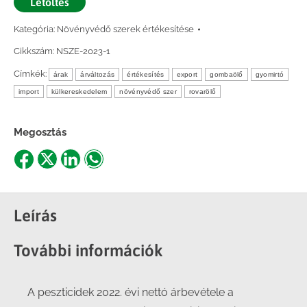
Letöltés
Kategória:
Növényvédő szerek értékesítése
Cikkszám:
NSZE-2023-1
Címkék:
árak
árváltozás
értékesítés
export
gombaölő
gyomirtó
import
külkereskedelem
növényvédő szer
rovarölő
Megosztás
Share
Share
Share
Share
on
on
on
on
Facebook
X
LinkedIn
WhatsApp
Leírás
További információk
A peszticidek 2022. évi nettó árbevétele a