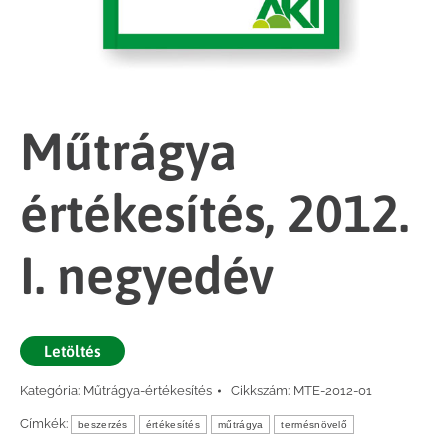
Műtrágya
értékesítés, 2012.
I. negyedév
Letöltés
Kategória:
Műtrágya-értékesítés
Cikkszám:
MTE-2012-01
Címkék:
beszerzés
értékesítés
műtrágya
termésnövelő