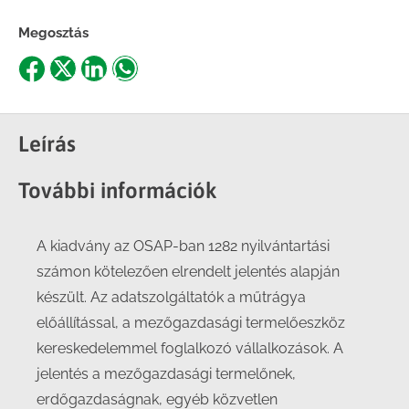
Megosztás
Share
Share
Share
Share
on
on
on
on
Facebook
X
LinkedIn
WhatsApp
Leírás
További információk
A kiadvány az OSAP-ban 1282 nyilvántartási
számon kötelezően elrendelt jelentés alapján
készült. Az adatszolgáltatók a műtrágya
előállítással, a mezőgazdasági termelőeszköz
kereskedelemmel foglalkozó vállalkozások. A
jelentés a mezőgazdasági termelőnek,
erdőgazdaságnak, egyéb közvetlen