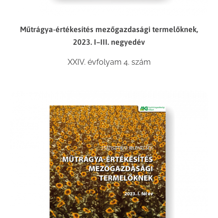
Műtrágya-értékesítés mezőgazdasági termelőknek,
2023. I–III. negyedév
XXIV. évfolyam 4. szám