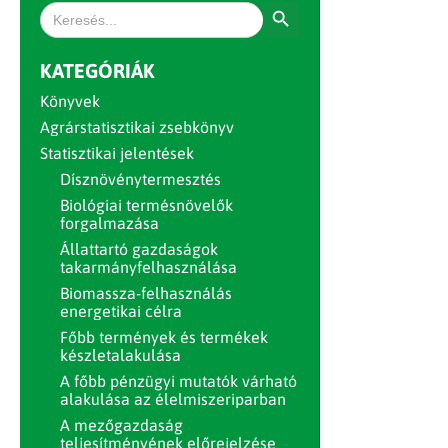
Search Button
Search
for:
KATEGÓRIÁK
Könyvek
Agrárstatisztikai zsebkönyv
Statisztikai jelentések
Dísznövénytermesztés
Biológiai termésnövelők
forgalmazása
Állattartó gazdaságok
takarmányfelhasználása
Biomassza-felhasználás
energetikai célra
Főbb termények és termékek
készletalakulása
A főbb pénzügyi mutatók várható
alakulása az élelmiszeriparban
A mezőgazdaság
teljesítményének előrejelzése