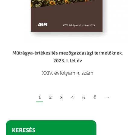
Műtrágya-értékesítés mezőgazdasági termelőknek,
2023. I. fél év
XXIV. évfolyam 3. szám
1
2
3
4
5
6
→
KERESÉS