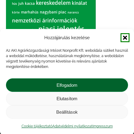
kereskedelem
kínálat
juh
kacsa
hús
nagybani piac
marhahús
körte
narancs
nemzetközi árinformációk
piaci jelentés
piac
paradicsom
Hozzájárulás kezelése
pulyka
pulykahús
sertés
sertéshús
termelői
termelés
szarvasmarha
Az AKI Agrárközgazdasági Intézet Nonprofit Kft. weboldala sütiket használ
ár
a weboldal működtetése, használatának megkönnyítése, a weboldalon
világpiac
tojás
vágóbárány
végzett tevékenység nyomon követése és releváns ajánlatok
zöldség
megjelenítése érdekében.
vágómarha
vágósertés
árak
értékesítési ár
átlagár
Elfogadom
Elutasítom
Impresszum
|
Kapcsolat
|
Jogi nyilatkozat
|
Közérdekű adatok
|
Adatvédelmi nyilatkozat
|
Beállítások
Akadálymentesítési nyilatkozat
|
Cookie
tájékoztató
Cookie tájékoztató
Adatvédelmi nyilatkozat
Impresszum