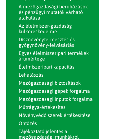
A mezőgazdasági beruházások
és pénzügyi mutatók várható
alakulása
Az élelmiszer-gazdaság
külkereskedelme
Dísznövénytermesztés és
gyógynövény-felvásárlás
Egyes élelmiszeripari termékek
árumérlege
Élelmiszeripari kapacitás
Lehalászás
Mezőgazdasági biztosítások
Mezőgazdasági gépek forgalma
Mezőgazdasági inputok forgalma
Műtrágya-értékesítés
Növényvédő szerek értékesítése
Öntözés
Tájékoztató jelentés a
mezőgazdasági munkákról