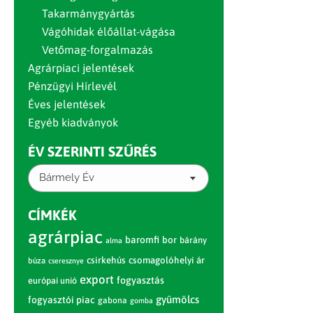
Takarmánygyártás
Vágóhidak élőállat-vágása
Vetőmag-forgalmazás
Agrárpiaci jelentések
Pénzügyi Hírlevél
Éves jelentések
Egyéb kiadványok
ÉV SZERINTI SZŰRÉS
Bármely Év
CÍMKÉK
agrárpiac
baromfi
bor
bárány
alma
csirkehús
csomagolóhelyi ár
búza
cseresznye
export
fogyasztás
európai unió
gyümölcs
fogyasztói piac
gabona
gomba