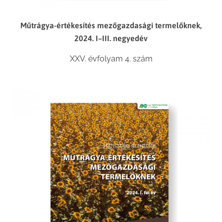
Műtrágya-értékesítés mezőgazdasági termelőknek,
2024. I–III. negyedév
XXV. évfolyam 4. szám