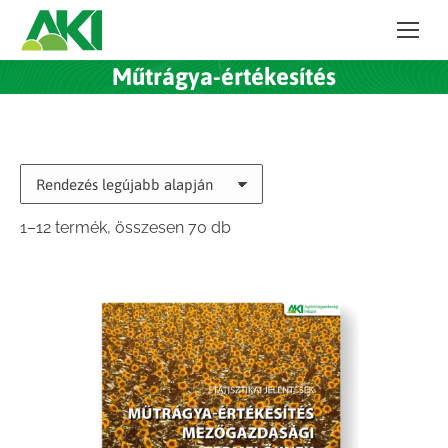
Műtrágya-értékesítés
Sorted
1–12 termék, összesen 70 db
by
latest