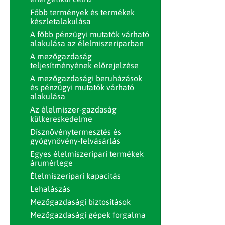
Főbb termények és termékek
készletalakulása
A főbb pénzügyi mutatók várható
alakulása az élelmiszeriparban
A mezőgazdaság
teljesítményének előrejelzése
A mezőgazdasági beruházások
és pénzügyi mutatók várható
alakulása
Az élelmiszer-gazdaság
külkereskedelme
Dísznövénytermesztés és
gyógynövény-felvásárlás
Egyes élelmiszeripari termékek
árumérlege
Élelmiszeripari kapacitás
Lehalászás
Mezőgazdasági biztosítások
Mezőgazdasági gépek forgalma