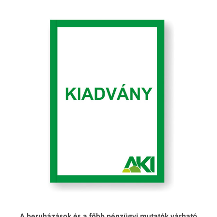
A beruházások és a főbb pénzügyi mutatók várható