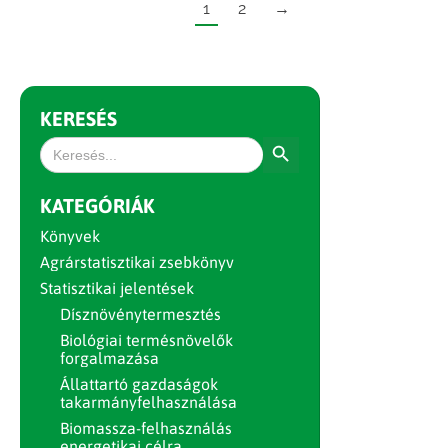
1
2
→
KERESÉS
Search Button
Search
for:
KATEGÓRIÁK
Könyvek
Agrárstatisztikai zsebkönyv
Statisztikai jelentések
Dísznövénytermesztés
Biológiai termésnövelők
forgalmazása
Állattartó gazdaságok
takarmányfelhasználása
Biomassza-felhasználás
energetikai célra