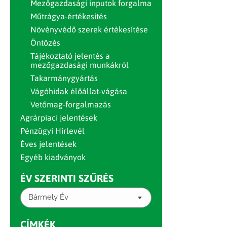
Mezőgazdasági inputok forgalma
Műtrágya-értékesítés
Növényvédő szerek értékesítése
Öntözés
Tájékoztató jelentés a
mezőgazdasági munkákról
Takarmánygyártás
Vágóhidak élőállat-vágása
Vetőmag-forgalmazás
Agrárpiaci jelentések
Pénzügyi Hírlevél
Éves jelentések
Egyéb kiadványok
ÉV SZERINTI SZŰRÉS
Bármely Év
CÍMKÉK