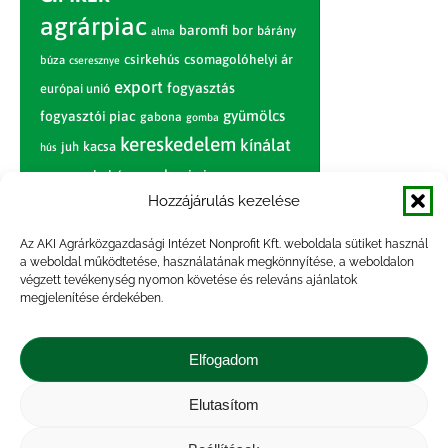
agrárpiac
baromfi
bor
bárány
alma
csirkehús
csomagolóhelyi ár
búza
cseresznye
export
fogyasztás
európai unió
gyümölcs
fogyasztói piac
gabona
gomba
kereskedelem
kínálat
juh
kacsa
hús
nagybani piac
marhahús
körte
narancs
nemzetközi árinformációk
Hozzájárulás kezelése
piaci jelentés
piac
paradicsom
Az AKI Agrárközgazdasági Intézet Nonprofit Kft. weboldala sütiket használ
a weboldal működtetése, használatának megkönnyítése, a weboldalon
pulyka
pulykahús
sertés
sertéshús
végzett tevékenység nyomon követése és releváns ajánlatok
termelői
termelés
szarvasmarha
megjelenítése érdekében.
ár
világpiac
tojás
vágóbárány
zöldség
Elfogadom
vágómarha
vágósertés
árak
értékesítési ár
átlagár
Elutasítom