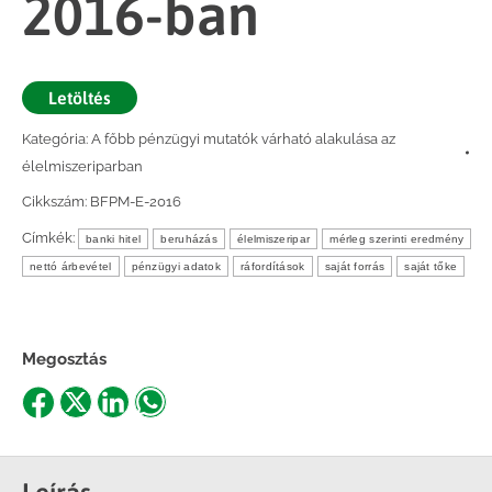
2016-ban
Letöltés
Kategória:
A főbb pénzügyi mutatók várható alakulása az
élelmiszeriparban
Cikkszám:
BFPM-E-2016
Címkék:
banki hitel
beruházás
élelmiszeripar
mérleg szerinti eredmény
nettó árbevétel
pénzügyi adatok
ráfordítások
saját forrás
saját tőke
Megosztás
Share
Share
Share
Share
on
on
on
on
Facebook
X
LinkedIn
WhatsApp